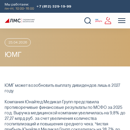
Мы работаем:
+7 (812) 329-19-99
пн-пт, 10:00-18:00
Главная
Аналитика
Идеи дня
ЮМГ
О Компании
Услуги
Наши кейсы
Аналитика
23.04.2026
ЮМГ
ЮМГ может возобновить выплату дивидендов лишь в 2027
году
Компания Юнайтед Медикал Групп представила
противоречивые финансовые результаты по МСФО за 2025
год. Выручка медицинской компании увеличилась на 9,8% до
27,27 млрд руб. за счет увеличения количества
госпитализаций и повышения среднего чека. Чистая
прибыль Юнайтед Медикал Групп сократилась на 38,7% до