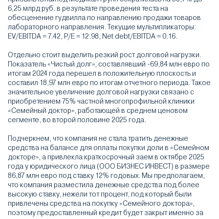
6,25 млрд руб. в результате проведения теста на
обесценение гудвилла по направлению продажи товаров
лабораторного направления. Текущие мультипликаторы:
EV/EBITDA = 7.42, P/E = 12.98, Net debt/EBITDA = 0.16.
Отдельно стоит выделить резкий рост долговой нагрузки.
Показатель «Чистый долг», составлявший -69,84 млн евро по
итогам 2024 года перешел в положительную плоскость и
составил 18,97 млн евро по итогам отчетного периода. Такое
значительное увеличение долговой нагрузки связано с
приобретением 75% частной многопрофильной клиники
«Семейный доктор», работающей в среднем ценовом
сегменте, во второй половине 2025 года.
Подчеркнем, что компания не стала тратить денежные
средства на балансе для оплаты покупки доли в «Семейном
докторе», а привлекла краткосрочный заем в октябре 2025
года у юридического лица (ООО БИЗНЕС ИНВЕСТ) в размере
86,87 млн евро под ставку 12% годовых. Мы предполагаем,
что компания разместила денежные средства под более
высокую ставку, нежели тот процент, под который были
привлечены средства на покупку «Семейного доктора»,
поэтому предоставленный кредит будет закрыт именно за