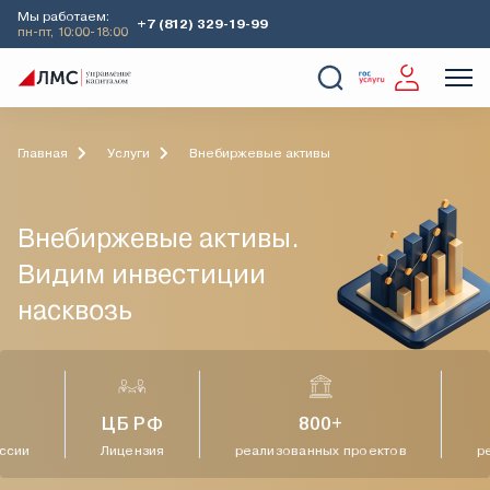
Мы работаем:
+7 (812) 329-19-99
пн-пт, 10:00-18:00
О Компании
Услуги
Наши кейсы
Аналитика
Главная
Услуги
Внебиржевые активы
Внебиржевые активы.
Видим инвестиции
насквозь
ЦБ РФ
800+
ссии
Лицензия
реализованных проектов
ре