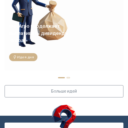
ФосАгро продолжает
выплачивать дивиденды
«в долг»
Идея дня
Больше идей