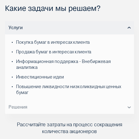
Какие задачи мы решаем?
Услуги
Покупка бумаг в интересах клиента
Продажа бумаг в интересах клиента
Информационная поддержка - Внебиржевая
аналитика
Инвестиционные идеи
Повышение ликвидности низколиквидных ценных
бумаг
Решения
Новые варианты размещения капитала
Рассчитайте затраты на процесс сокращения
Доступ к недооцененным активам
количества акционеров
Диверсификация портфеля