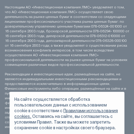
Настоящим АО «Инвестиционная компания ЛМС» уведомляет о том,
что АО «Инвестиционная компания ЛМС» осуществляет свою
деятельность на рынке ценных бумаг в соответствии со следующими
лицензиями профессионального участника рынка ценных бумаг: по
доверительному управлению ценными бумагами 078-06324-001000 от
16 сентября 2003 года, брокерской деятельности 078-06294-100000 от
16 сентября 2003 года, дилерской деятельности 078-06312-010000 от
16 сентября 2003 года, депозитарной деятельности 078-06328-000100
от 16 сентября 2003 года; а также уведомляет о существовании риска
возникновения конфликта интересов, в том числе вследствие
осуществления АО «Инвестиционная компания ЛМС»
профессиональной деятельности на рынке ценных бумаг на условиях
совмещения различных видов профессиональной деятельности.
Рекомендации и инвестиционные идеи, размещённые на сайте, не
являются индивидуальными инвестиционными рекомендациями и
предоставляются исключительно в информационных целях.
Финансовые инструменты либо операции, размещённые на сайте и в
публикуемых материалах, могут не соответствовать вашему
инвестиционному профилю. Определение соответствия
На сайте осуществляется обработка
финансового инструмента либо операции инвестиционным целям,
пользовательских данных с использованием
инвестиционному горизонту и толерантности к риску является
сookie в соответствии с
Правилами использования
задачей инвестора. АО «Инвестиционная компания ЛМС» не несёт
cookies.
Оставаясь на сайте, вы соглашаетесь с
ответственности за возможные убытки инвестора в случае
условиями Правил. Также вы можете запретить
совершения операций, либо инвестирования в финансовые
инструменты, упомянутые на сайте и в публикуемых материалах.
сохранение сookie в настройках своего браузера.