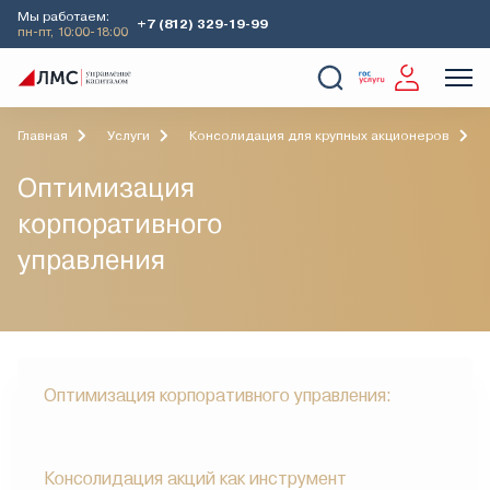
Мы работаем:
+7 (812) 329-19-99
пн-пт, 10:00-18:00
О Компании
Услуги
Наши кейсы
Аналитика
Главная
Услуги
Консолидация для крупных акционеров
Оптимизация
корпоративного
управления
Оптимизация корпоративного управления:
Консолидация акций как инструмент