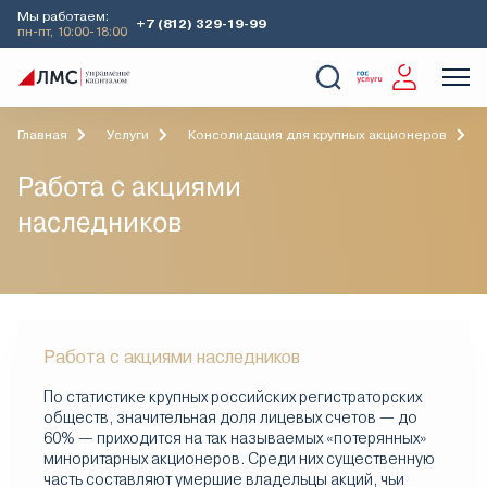
Мы работаем:
+7 (812) 329-19-99
пн-пт, 10:00-18:00
О Компании
Услуги
Наши кейсы
Аналитика
Главная
Услуги
Консолидация для крупных акционеров
Работа с акциями
наследников
Работа с акциями наследников
По статистике крупных российских регистраторских
обществ, значительная доля лицевых счетов — до
60% — приходится на так называемых «потерянных»
миноритарных акционеров. Среди них существенную
часть составляют умершие владельцы акций, чьи