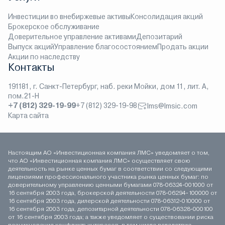
Инвестиции во внебиржевые активы
Консолидация акций
Брокерское обслуживание
Доверительное управление активами
Депозитарий
Выпуск акций
Управление благосостоянием
Продать акции
Акции по наследству
Контакты
191181, г. Санкт-Петербург, наб. реки Мойки, дом 11, лит. А,
пом.21-Н
+7 (812) 329-19-99
+7 (812) 329-19-98
lms@lmsic.com
Карта сайта
Настоящим АО «Инвестиционная компания ЛМС» уведомляет о том,
что АО «Инвестиционная компания ЛМС» осуществляет свою
деятельность на рынке ценных бумаг в соответствии со следующими
лицензиями профессионального участника рынка ценных бумаг: по
доверительному управлению ценными бумагами 078-06324-001000 от
16 сентября 2003 года, брокерской деятельности 078-06294-100000 от
16 сентября 2003 года, дилерской деятельности 078-06312-010000 от
16 сентября 2003 года, депозитарной деятельности 078-06328-000100
от 16 сентября 2003 года; а также уведомляет о существовании риска