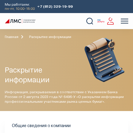
Мы работаем:
+7 (812) 329-19-99
пн-пт, 10:00-18:00
О Компании
Услуги
Наши кейсы
Аналитика
Главная
Раскрытие информации
Раскрытие
информации
Информация, раскрываемая в соответствии с Указанием Банка
России от 2 августа 2023 года № 6496-У «О раскрытии информации
профессиональными участниками рынка ценных бумаг».
Общие сведения о компании