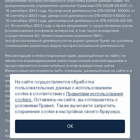
лицензиями профессионального участника рынка ценных бумаг: по
доверительному управлению ценными бумагами 078-06324-001000 от
16 сентября 2003 года, брокерской деятельности 078-06294-100000 от
16 сентября 2003 года, дилерской деятельности 078-06312-010000 от
16 сентября 2003 года, депозитарной деятельности 078-06328-000100
от 16 сентября 2003 года; а также уведомляет о существовании риска
возникновения конфликта интересов, в том числе вследствие
осуществления АО «Инвестиционная компания ЛМС»
профессиональной деятельности на рынке ценных бумаг на условиях
совмещения различных видов профессиональной деятельности.
Рекомендации и инвестиционные идеи, размещённые на сайте, не
являются индивидуальными инвестиционными рекомендациями и
предоставляются исключительно в информационных целях.
Финансовые инструменты либо операции, размещённые на сайте и в
публикуемых материалах, могут не соответствовать вашему
инвестиционному профилю. Определение соответствия
На сайте осуществляется обработка
финансового инструмента либо операции инвестиционным целям,
пользовательских данных с использованием
инвестиционному горизонту и толерантности к риску является
сookie в соответствии с
Правилами использования
задачей инвестора. АО «Инвестиционная компания ЛМС» не несёт
cookies.
Оставаясь на сайте, вы соглашаетесь с
ответственности за возможные убытки инвестора в случае
условиями Правил. Также вы можете запретить
совершения операций, либо инвестирования в финансовые
инструменты, упомянутые на сайте и в публикуемых материалах.
сохранение сookie в настройках своего браузера.
Положение о персональных данных
ОК
© 1994-2026 АО «Инвестиционная компания ЛМС» Все права
защищены.