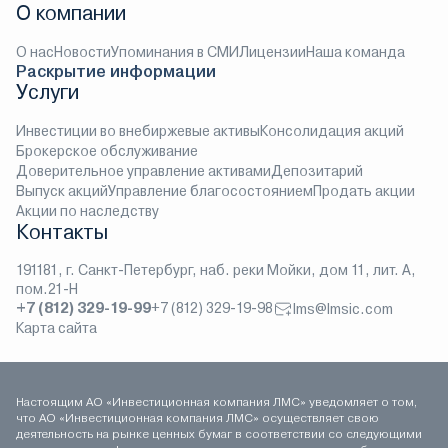
О компании
О нас
Новости
Упоминания в СМИ
Лицензии
Наша команда
Раскрытие информации
Услуги
Инвестиции во внебиржевые активы
Консолидация акций
Брокерское обслуживание
Доверительное управление активами
Депозитарий
Выпуск акций
Управление благосостоянием
Продать акции
Акции по наследству
Контакты
191181, г. Санкт-Петербург, наб. реки Мойки, дом 11, лит. А,
пом.21-Н
+7 (812) 329-19-99
+7 (812) 329-19-98
lms@lmsic.com
Карта сайта
Настоящим АО «Инвестиционная компания ЛМС» уведомляет о том,
что АО «Инвестиционная компания ЛМС» осуществляет свою
деятельность на рынке ценных бумаг в соответствии со следующими