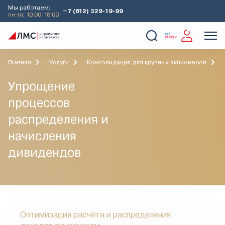
Мы работаем:
+7 (812) 329-19-99
пн-пт, 10:00-18:00
О Компании
Услуги
Наши кейсы
Аналитика
Главная
Услуги
Консолидация для крупных акционеров
Упрощение
процессов
распределения и
начисления
дивидендов
Оптимизация расчёта и распределения