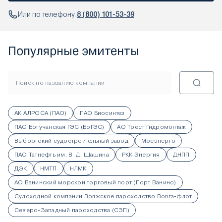
Или по телефону:
8 (800) 101-53-39
Популярные эмитенты
АК АЛРОСА (ПАО)
ПАО Биосинтез
ПАО Богучанская ГЭС (БоГЭС)
АО Трест Гидромонтаж
Выборгский судостроительный завод
Мосэнерго
ПАО Татнефть им. В. Д. Шашина
РКК Энергия
ДНПП
ДЭК
НМТП
НЛМК
АО Ванинский морской торговый порт (Порт Ванино)
Судоходной компании Волжское пароходство Волга-флот
Северо-Западный пароходства (СЗП)