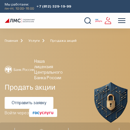
Мы работаем:
+7 (812) 329-19-99
пн-пт, 10:00-18:00
О Компании
Услуги
Наши кейсы
Аналитика
Главная
Услуги
Продажа акций
Наша
лицензия
Центрального
Банка России
Продать акции
Отправить заявку
Войти через