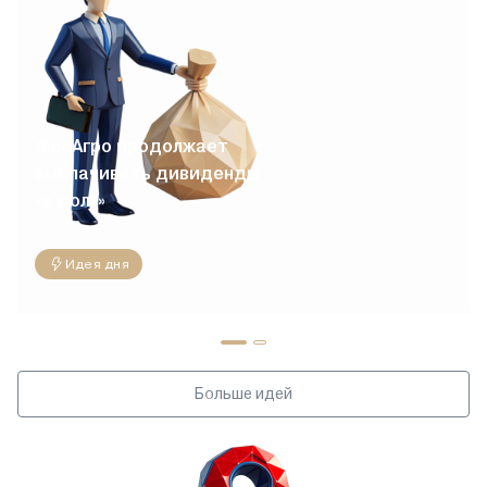
ФосАгро продолжает
выплачивать дивиденды
«в долг»
Идея дня
Больше идей