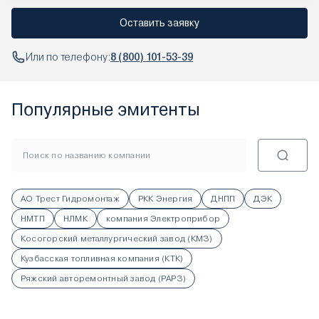
Оставить заявку
Или по телефону:
8 (800) 101-53-39
Популярные эмитенты
АО Трест Гидромонтаж
РКК Энергия
ДНПП
ДЭК
НМТП
НЛМК
компания Электроприбор
Косогорский металлургический завод (КМЗ)
Кузбасская топливная компания (КТК)
Ряжский авторемонтный завод (РАРЗ)