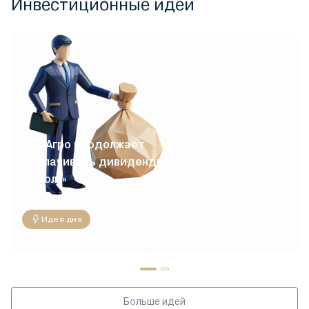
Инвестиционные идеи
ФосАгро продолжает
выплачивать дивиденды
«в долг»
Идея дня
Больше идей