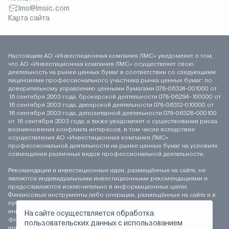
lms@lmsic.com
Карта сайта
Настоящим АО «Инвестиционная компания ЛМС» уведомляет о том,
что АО «Инвестиционная компания ЛМС» осуществляет свою
деятельность на рынке ценных бумаг в соответствии со следующими
лицензиями профессионального участника рынка ценных бумаг: по
доверительному управлению ценными бумагами 078-06324-001000 от
16 сентября 2003 года, брокерской деятельности 078-06294-100000 от
16 сентября 2003 года, дилерской деятельности 078-06312-010000 от
16 сентября 2003 года, депозитарной деятельности 078-06328-000100
от 16 сентября 2003 года; а также уведомляет о существовании риска
возникновения конфликта интересов, в том числе вследствие
осуществления АО «Инвестиционная компания ЛМС»
профессиональной деятельности на рынке ценных бумаг на условиях
совмещения различных видов профессиональной деятельности.
Рекомендации и инвестиционные идеи, размещённые на сайте, не
являются индивидуальными инвестиционными рекомендациями и
предоставляются исключительно в информационных целях.
Финансовые инструменты либо операции, размещённые на сайте и в
публикуемых материалах, могут не соответствовать вашему
инвестиционному профилю. Определение соответствия
На сайте осуществляется обработка
финансового инструмента либо операции инвестиционным целям,
пользовательских данных с использованием
инвестиционному горизонту и толерантности к риску является