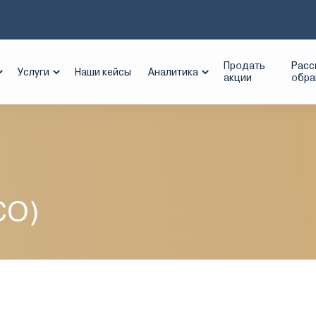
П (Группа FESCO)
Продать
Расс
Услуги
Наши кейсы
Аналитика
акции
обр
CO)