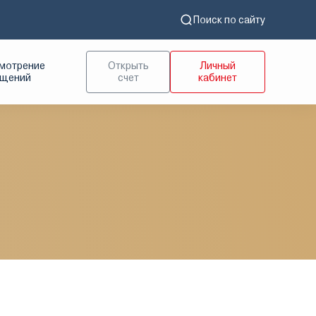
Поиск по сайту
мотрение
Открыть
Личный
ащений
счет
кабинет