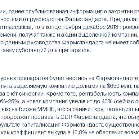
, ранее опубликованная информация о закрытии рее
бностями от руководства Фармстандарта. Предполаг
rmaceutical, то в конце ноября-декабре 2013 произ
емени, получат также и акции выделенной компании.
я по данным руководства Фармстандарта не имеет со
тавку субстанций для препаратов.
урных препаратов будет вестись на Фармстандарте,
енять выделяемую компанию долгами на $650 млн. на
 за счёт синергии. Кроме того, рентабельность комп
%-25%, а новая компания увеличит до 40% (сейчас о
ько на бирже ММВБ, что ограничит круг потенциальн
 продолжат продавать GDR Фармстандарта, что вын
езультате капитализация Фармстандарта существенн
как коэффициент выкупа в 10,8% не обеспечит возм