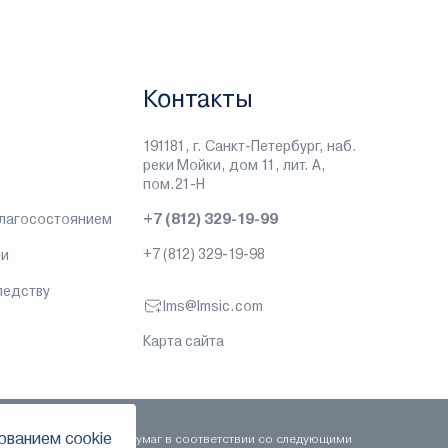
Контакты
191181, г. Санкт-Петербург, наб.
реки Мойки, дом 11, лит. А,
пом.21-Н
благосостоянием
+7 (812) 329-19-99
+7 (812) 329-19-98
ии
ледству
lms@lmsic.com
Карта сайта
ованием сookie
сть на рынке ценных бумаг в соответствии со следующими