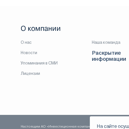
О компании
О нас
Наша команда
Раскрытие
Новости
информации
Упоминания в СМИ
Лицензии
На сайте осущ
Настоящим АО «Инвестиционная компания ЛМС» уведомляет о т