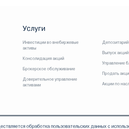
Услуги
Инвестиции во внебиржевые
Депозитарий
активы
Выпуск акций
Консолидация акций
Управление 
Брокерское обслуживание
Продать акц
Доверительное управление
Акции по нас
активами
ествляется обработка пользовательских данных с использ
ом, что АО «Инвестиционная компания ЛМС» осуществляет свою деятельно