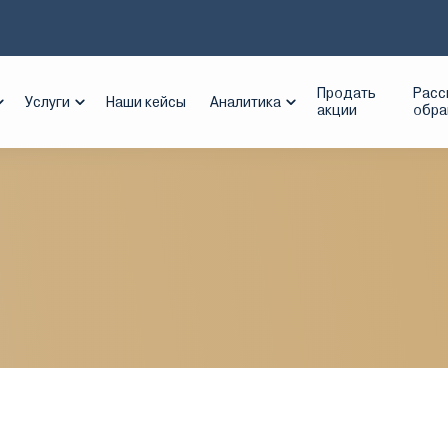
рмстандарт
Продать
Расс
Услуги
Наши кейсы
Аналитика
акции
обр