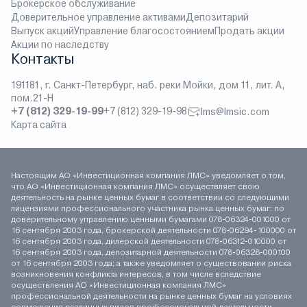
Брокерское обслуживание
Доверительное управление активами
Депозитарий
Выпуск акций
Управление благосостоянием
Продать акции
Акции по наследству
Контакты
191181, г. Санкт-Петербург, наб. реки Мойки, дом 11, лит. А,
пом.21-Н
+7 (812) 329-19-99
+7 (812) 329-19-98
lms@lmsic.com
Карта сайта
Настоящим АО «Инвестиционная компания ЛМС» уведомляет о том,
что АО «Инвестиционная компания ЛМС» осуществляет свою
деятельность на рынке ценных бумаг в соответствии со следующими
лицензиями профессионального участника рынка ценных бумаг: по
доверительному управлению ценными бумагами 078-06324-001000 от
16 сентября 2003 года, брокерской деятельности 078-06294-100000 от
16 сентября 2003 года, дилерской деятельности 078-06312-010000 от
16 сентября 2003 года, депозитарной деятельности 078-06328-000100
от 16 сентября 2003 года; а также уведомляет о существовании риска
возникновения конфликта интересов, в том числе вследствие
осуществления АО «Инвестиционная компания ЛМС»
профессиональной деятельности на рынке ценных бумаг на условиях