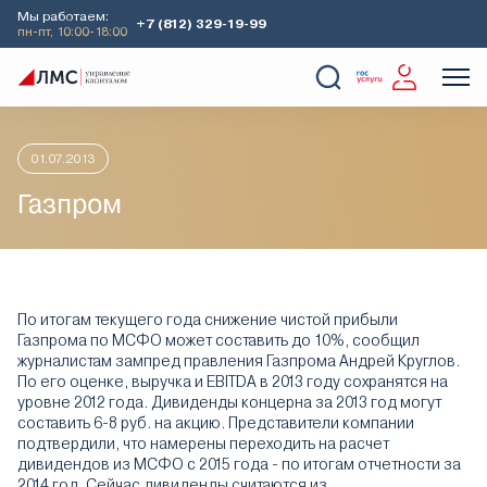
Мы работаем:
+7 (812) 329-19-99
пн-пт, 10:00-18:00
Главная
Аналитика
Идеи дня
Газпром
О Компании
Услуги
Наши кейсы
Аналитика
01.07.2013
Газпром
По итогам текущего года снижение чистой прибыли
Газпрома по МСФО может составить до 10%, сообщил
журналистам зампред правления Газпрома Андрей Круглов.
По его оценке, выручка и EBITDA в 2013 году сохранятся на
уровне 2012 года. Дивиденды концерна за 2013 год могут
составить 6-8 руб. на акцию. Представители компании
подтвердили, что намерены переходить на расчет
дивидендов из МСФО с 2015 года - по итогам отчетности за
2014 год. Сейчас дивиденды считаются из