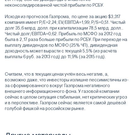
неконсолидированной чистой прибыли по РСБУ.
Исходя из прогнозов Газпрома, по цене за акцию $3,317
компания имеет P/E=2,24; EV/EBITDA=1,99; P/S=0,51. Чистый
долг 35,6 млрд. долл. при капитализации 78,5 млрд. долл..
Чистый долг/EBITDA=0,62. Прибыль по МСФО за 2012 год
была в 2,17 раза больше прибыли по РСБУ. При переходе на
выплату дивидендов по МСФО (25% ЧП), дивидендная
доходность может вырасти с текущей 5,5% (из расчёта
выплаты 6 руб. за 2013 год) до 11,9% (за 2015 год).
Считаем, что в текущих ценах учтён весь негатив, а,
возможно даже, что инвесторы излишне пессимистичны из-
за сформированного вокруг Газпрома негативного
внешнего информационного фона. У газовой компании
сейчас в целом ситуация стабильная, нет критических угроз
и в перспективе. Газпром сейчас является самой дешёвой
голубой фишкой на российском рынке.