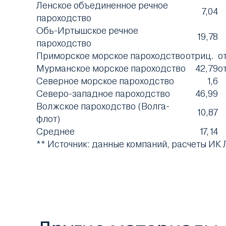
Ленское объединенное речное
7,04
пароходство
Обь-Иртышское речное
19,78
пароходство
Приморское морское пароходство
отриц.
о
Мурманское морское пароходство
42,79
о
Северное морское пароходство
1,6
Северо-западное пароходство
46,99
Волжское пароходство (Волга-
10,87
флот)
Среднее
17,14
** Источник: данные компаний, расчеты ИК