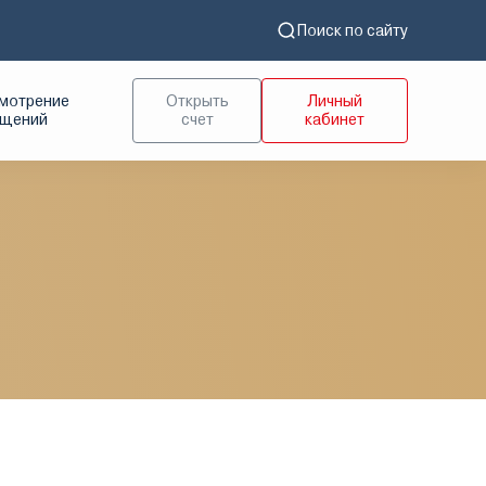
Поиск по сайту
мотрение
Открыть
Личный
ащений
счет
кабинет