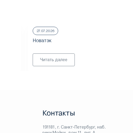
27.07.2026
23.
Новатэк
ММ
Читать далее
Контакты
191181, г. Санкт-Петербург, наб.
реки Мойки, дом 11, лит. А,