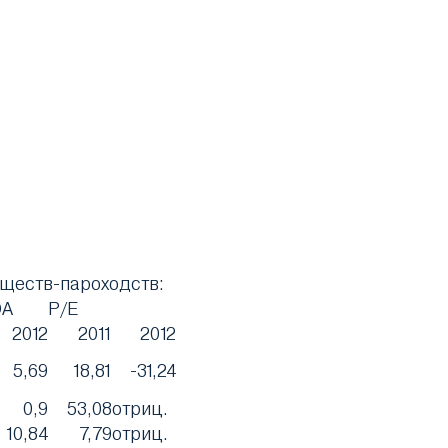
бществ-пароходств:
DA
P/E
2012
2011
2012
5,69
18,81
-31,24
0,9
53,08
отриц.
10,84
7,79
отриц.