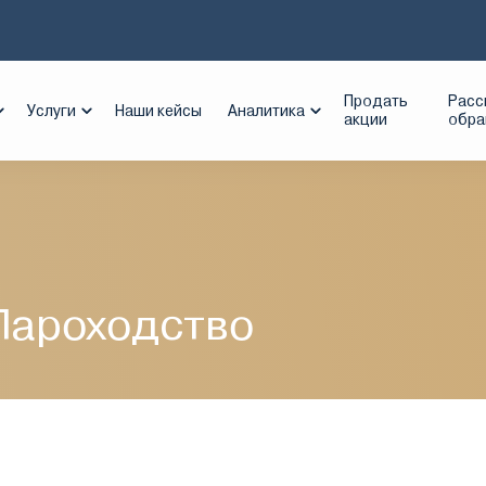
еро-Западное Пароходство
Продать
Расс
Услуги
Наши кейсы
Аналитика
акции
обр
Пароходство