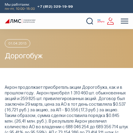
Мы работаем:
+7 (812) 329-19-99
пн-пт, 10:00-18:00
Главная
Аналитика
Идеи дня
Дорогобуж
О Компании
Услуги
Наши кейсы
Аналитика
01.04.2013
Дорогобуж
Акрон продолжает приобретать акции Дорогобужа, как и в
прошлом году. Акрон приобрёл 1 310 460 шт. обыкновенных
акций и 259 825 шт. привилегированных акций. Договор был
заключён 29 марта, цена за АО в тот день составляла $0.537
(16,721 руб.) за акцию, за АП - $0.556 (17,3 руб.) за акцию.
Таким образом, сумма сделки составила порядка $0.845
млн. (26,41 млн. руб.). В результате Акрон увеличил
количество АО во владении с 688 046 254 до 689 356 714 штук
(с 95,41% до 95,59%), АП с 73 154 386 до 73 414 211 штук (с