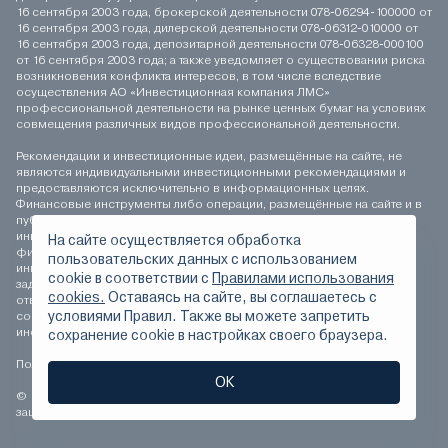
16 сентября 2003 года, брокерской деятельности 078-06294-100000 от
16 сентября 2003 года, дилерской деятельности 078-06312-010000 от
16 сентября 2003 года, депозитарной деятельности 078-06328-000100
от 16 сентября 2003 года; а также уведомляет о существовании риска
возникновения конфликта интересов, в том числе вследствие
осуществления АО «Инвестиционная компания ЛМС»
профессиональной деятельности на рынке ценных бумаг на условиях
совмещения различных видов профессиональной деятельности.
Рекомендации и инвестиционные идеи, размещённые на сайте, не
являются индивидуальными инвестиционными рекомендациями и
предоставляются исключительно в информационных целях.
Финансовые инструменты либо операции, размещённые на сайте и в
публикуемых материалах, могут не соответствовать вашему
инвестиционному профилю. Определение соответствия
На сайте осуществляется обработка
финансового инструмента либо операции инвестиционным целям,
пользовательских данных с использованием
инвестиционному горизонту и толерантности к риску является
сookie в соответствии с
Правилами использования
задачей инвестора. АО «Инвестиционная компания ЛМС» не несёт
cookies.
Оставаясь на сайте, вы соглашаетесь с
ответственности за возможные убытки инвестора в случае
условиями Правил. Также вы можете запретить
совершения операций, либо инвестирования в финансовые
инструменты, упомянутые на сайте и в публикуемых материалах.
сохранение сookie в настройках своего браузера.
Положение о персональных данных
ОК
© 1994-2026 АО «Инвестиционная компания ЛМС» Все права
защищены.