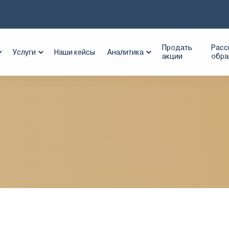
энергосбыт
Продать
Расс
Услуги
Наши кейсы
Аналитика
акции
обр