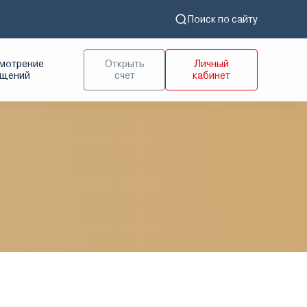
Поиск по сайту
мотрение
Открыть
Личный
ащений
счет
кабинет