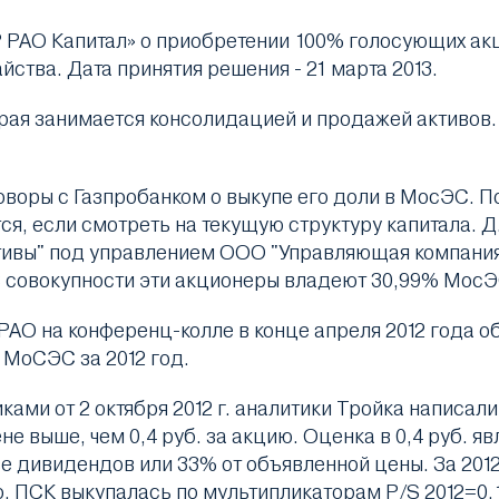
РАО Капитал» о приобретении 100% голосующих ак
ства. Дата принятия решения - 21 марта 2013.
орая занимается консолидацией и продажей активов
говоры с Газпробанком о выкупе его доли в МосЭС. 
ся, если смотреть на текущую структуру капитала. 
тивы" под управлением ООО "Управляющая компания 
 В совокупности эти акционеры владеют 30,99% МосЭ
 РАО на конференц-колле в конце апреля 2012 года о
 МоСЭС за 2012 год.
ами от 2 октября 2012 г. аналитики Тройка написали
выше, чем 0,4 руб. за акцию. Оценка в 0,4 руб. явл
ве дивидендов или 33% от объявленной цены. За 2012
о, ПСК выкупалась по мультипликаторам P/S 2012=0.