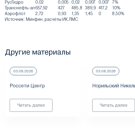
РусГидро
0,02
0,005
0,02
0,007
0,007
7%
Транснефть-ап
657,92
427
485,8
389,9
417,2
10%
Аэрофлот
2,72
0,93
1,35
1,45
0
8,50%
Источник: Минфин, расчёты ИК ЛМС
Другие материалы
03.08.2026
03.08.2026
Россети Центр
Норильский Никел
Читать далее
Читать далее