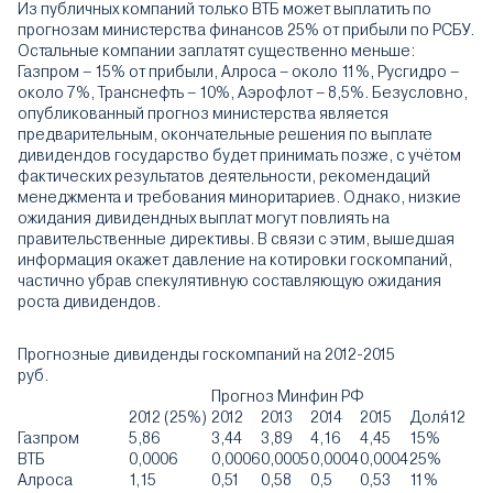
Из публичных компаний только ВТБ может выплатить по
прогнозам министерства финансов 25% от прибыли по РСБУ.
Остальные компании заплатят существенно меньше:
Газпром – 15% от прибыли, Алроса – около 11%, Русгидро –
около 7%, Транснефть – 10%, Аэрофлот – 8,5%. Безусловно,
опубликованный прогноз министерства является
предварительным, окончательные решения по выплате
дивидендов государство будет принимать позже, с учётом
фактических результатов деятельности, рекомендаций
менеджмента и требования миноритариев. Однако, низкие
ожидания дивидендных выплат могут повлиять на
правительственные директивы. В связи с этим, вышедшая
информация окажет давление на котировки госкомпаний,
частично убрав спекулятивную составляющую ожидания
роста дивидендов.
Прогнозные дивиденды госкомпаний на 2012-2015
руб.
Прогноз Минфин РФ
2012 (25%)
2012
2013
2014
2015
Доля`12
Газпром
5,86
3,44
3,89
4,16
4,45
15%
ВТБ
0,0006
0,0006
0,0005
0,0004
0,0004
25%
Алроса
1,15
0,51
0,58
0,5
0,53
11%