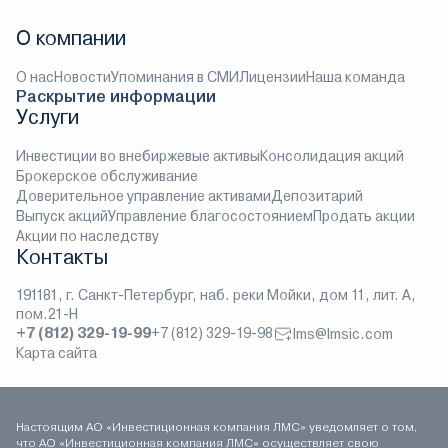
О компании
О нас
Новости
Упоминания в СМИ
Лицензии
Наша команда
Раскрытие информации
Услуги
Инвестиции во внебиржевые активы
Консолидация акций
Брокерское обслуживание
Доверительное управление активами
Депозитарий
Выпуск акций
Управление благосостоянием
Продать акции
Акции по наследству
Контакты
191181, г. Санкт-Петербург, наб. реки Мойки, дом 11, лит. А,
пом.21-Н
+7 (812) 329-19-99
+7 (812) 329-19-98
lms@lmsic.com
Карта сайта
Настоящим АО «Инвестиционная компания ЛМС» уведомляет о том,
что АО «Инвестиционная компания ЛМС» осуществляет свою