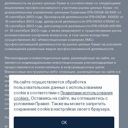
деятельность на рынке ценных бумаг в соответствии со следующими
лицензиями профессионального участника рынка ценных бумаг: по
доверительному управлению ценными бумагами 078-06324-001000 от
16 сентября 2003 года, брокерской деятельности 078-06294-100000 от
16 сентября 2003 года, дилерской деятельности 078-06312-010000 от
16 сентября 2003 года, депозитарной деятельности 078-06328-000100
от 16 сентября 2003 года; а также уведомляет о существовании риска
возникновения конфликта интересов, в том числе вследствие
осуществления АО «Инвестиционная компания ЛМС»
профессиональной деятельности на рынке ценных бумаг на условиях
совмещения различных видов профессиональной деятельности.
Рекомендации и инвестиционные идеи, размещённые на сайте, не
являются индивидуальными инвестиционными рекомендациями и
предоставляются исключительно в информационных целях.
Финансовые инструменты либо операции, размещённые на сайте и в
публикуемых материалах, могут не соответствовать вашему
инвестиционному профилю. Определение соответствия
На сайте осуществляется обработка
финансового инструмента либо операции инвестиционным целям,
пользовательских данных с использованием
инвестиционному горизонту и толерантности к риску является
сookie в соответствии с
Правилами использования
задачей инвестора. АО «Инвестиционная компания ЛМС» не несёт
cookies.
Оставаясь на сайте, вы соглашаетесь с
ответственности за возможные убытки инвестора в случае
условиями Правил. Также вы можете запретить
совершения операций, либо инвестирования в финансовые
инструменты, упомянутые на сайте и в публикуемых материалах.
сохранение сookie в настройках своего браузера.
Положение о персональных данных
ОК
© 1994-2026 АО «Инвестиционная компания ЛМС» Все права