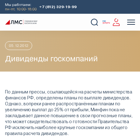
Мы работаем:
+7 (812) 329-19-99
пн-пт, 10:00-18:00
Главная
Аналитика
Идеи дня
Дивиденды госкомпаний
О Компании
Услуги
Наши кейсы
Аналитика
05.12.2012
Дивиденды госкомпаний
По данным прессы, ссылающейся на расчеты министерства
финансов РФ, определены планы по выплате дивидендов.
Однако, вопреки ранее распространённым планам по
увеличению выплат до 25% от прибыли, Минфин пока не
закладывает данное повышение в свои прогнозные планы,
что может свидетельствовать о готовности Правительства
РФ исключить наиболее крупные госкомпании из общего
правила расчета дивидендов.