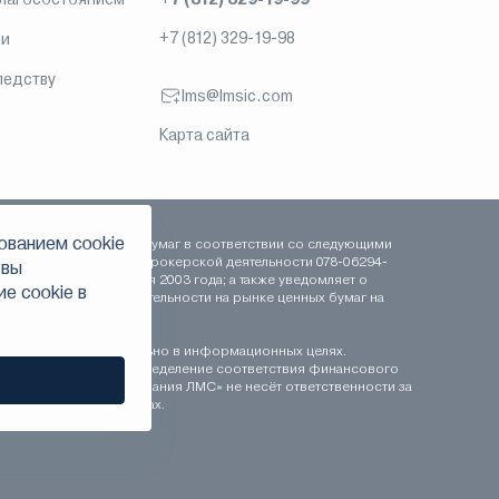
+7 (812) 329-19-98
ии
ледству
lms@lmsic.com
Карта сайта
ованием сookie
сть на рынке ценных бумаг в соответствии со следующими
 сентября 2003 года, брокерской деятельности 078-06294-
 вы
-000100 от 16 сентября 2003 года; а также уведомляет о
е сookie в
рофессиональной деятельности на рынке ценных бумаг на
ставляются исключительно в информационных целях.
иционному профилю. Определение соответствия финансового
 «Инвестиционная компания ЛМС» не несёт ответственности за
публикуемых материалах.