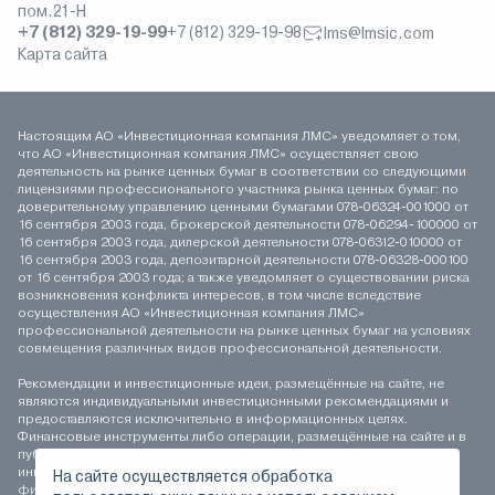
пом.21-Н
+7 (812) 329-19-99
+7 (812) 329-19-98
lms@lmsic.com
Карта сайта
Настоящим АО «Инвестиционная компания ЛМС» уведомляет о том,
что АО «Инвестиционная компания ЛМС» осуществляет свою
деятельность на рынке ценных бумаг в соответствии со следующими
лицензиями профессионального участника рынка ценных бумаг: по
доверительному управлению ценными бумагами 078-06324-001000 от
16 сентября 2003 года, брокерской деятельности 078-06294-100000 от
16 сентября 2003 года, дилерской деятельности 078-06312-010000 от
16 сентября 2003 года, депозитарной деятельности 078-06328-000100
от 16 сентября 2003 года; а также уведомляет о существовании риска
возникновения конфликта интересов, в том числе вследствие
осуществления АО «Инвестиционная компания ЛМС»
профессиональной деятельности на рынке ценных бумаг на условиях
совмещения различных видов профессиональной деятельности.
Рекомендации и инвестиционные идеи, размещённые на сайте, не
являются индивидуальными инвестиционными рекомендациями и
предоставляются исключительно в информационных целях.
Финансовые инструменты либо операции, размещённые на сайте и в
публикуемых материалах, могут не соответствовать вашему
инвестиционному профилю. Определение соответствия
На сайте осуществляется обработка
финансового инструмента либо операции инвестиционным целям,