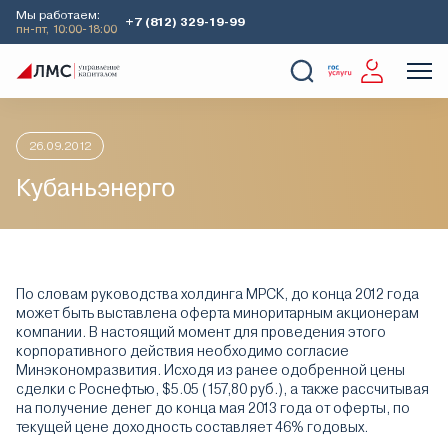
Мы работаем:
+7 (812) 329-19-99
пн-пт, 10:00-18:00
Главная
Аналитика
Идеи дня
Кубаньэнерго
О Компании
Услуги
Наши кейсы
Аналитика
26.09.2012
Кубаньэнерго
По словам руководства холдинга МРСК, до конца 2012 года
может быть выставлена оферта миноритарным акционерам
компании. В настоящий момент для проведения этого
корпоративного действия необходимо согласие
Минэкономразвития. Исходя из ранее одобренной цены
сделки с Роснефтью, $5.05 (157,80 руб.), а также рассчитывая
на получение денег до конца мая 2013 года от оферты, по
текущей цене доходность составляет 46% годовых.