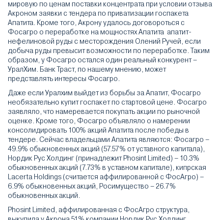
мировую по ценам поставки концентрата при условии отзыва
Акроном заявки с тендера по приватизации госпакета
Апатита. Кроме того, Акрону удалось договороться с
Фосагро о переработке на мощностях Апатита апатит-
нефелиновой руды с месторождения Олений Ручей, если
добыча руды превысит возможности по переработке. Таким
образом, у Фосагро остался один реальный конкурент –
УралХим. Банк Траст, по нашему мнению, может
представлять интересы Фосагро.
Даже если Уралхим выйдет из борьбы за Апатит, Фосагро
необязательно купит госпакет по стартовой цене. Фосагро
заявляло, что намеревается покупать акции по рыночной
оценке. Кроме того, Фосагро объявляло о намерении
консолидировать 100% акций Апатита после победы в
тендере. Сейчас владельцами Апатита являются: Фосагро –
49.9% обыкновенных акций (57.57% от уставного капитала),
Нордик Рус Холдинг (принадлежит Phosint Limited) – 10.3%
обыкновенных акций (7.73% в уставном капитале), кипрская
Lacerta Holdings (считается аффилированной с ФосАгро) –
6.9% обыкновенных акций, Росимущество – 26.7%
обыкновенных акций.
Phosint Limited, аффилированная с ФосАгро структура,
выкупила у Акрона 51% компании Нордик Рус Холдинг,