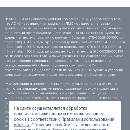
Настоящим АО «Инвестиционная компания ЛМС» уведомляет о том,
что АО «Инвестиционная компания ЛМС» осуществляет свою
деятельность на рынке ценных бумаг в соответствии со следующими
лицензиями профессионального участника рынка ценных бумаг: по
доверительному управлению ценными бумагами 078-06324-001000 от
16 сентября 2003 года, брокерской деятельности 078-06294-100000 от
16 сентября 2003 года, дилерской деятельности 078-06312-010000 от
16 сентября 2003 года, депозитарной деятельности 078-06328-000100
от 16 сентября 2003 года; а также уведомляет о существовании риска
возникновения конфликта интересов, в том числе вследствие
осуществления АО «Инвестиционная компания ЛМС»
профессиональной деятельности на рынке ценных бумаг на условиях
совмещения различных видов профессиональной деятельности.
Рекомендации и инвестиционные идеи, размещённые на сайте, не
являются индивидуальными инвестиционными рекомендациями и
предоставляются исключительно в информационных целях.
Финансовые инструменты либо операции, размещённые на сайте и в
публикуемых материалах, могут не соответствовать вашему
инвестиционному профилю. Определение соответствия
На сайте осуществляется обработка
финансового инструмента либо операции инвестиционным целям,
пользовательских данных с использованием
инвестиционному горизонту и толерантности к риску является
сookie в соответствии с
Правилами использования
задачей инвестора. АО «Инвестиционная компания ЛМС» не несёт
cookies.
Оставаясь на сайте, вы соглашаетесь с
ответственности за возможные убытки инвестора в случае