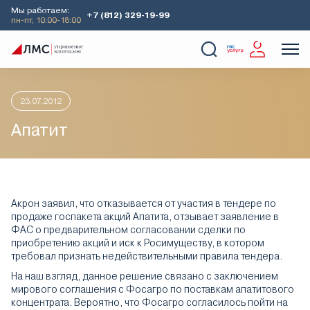
Мы работаем:
+7 (812) 329-19-99
пн-пт, 10:00-18:00
Главная
Аналитика
Идеи дня
Апатит
О Компании
Услуги
Наши кейсы
Аналитика
23.07.2012
Апатит
Акрон заявил, что отказывается от участия в тендере по
продаже госпакета акций Апатита, отзывает заявление в
ФАС о предварительном согласовании сделки по
приобретению акций и иск к Росимуществу, в котором
требовал признать недействительными правила тендера.
На наш взгляд, данное решение связано с заключением
мирового соглашения с Фосагро по поставкам апатитового
концентрата. Вероятно, что Фосагро согласилось пойти на