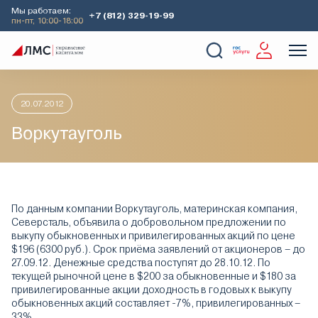
Мы работаем:
+7 (812) 329-19-99
пн-пт, 10:00-18:00
Главная
Аналитика
Идеи дня
Воркутауголь
О Компании
Услуги
Наши кейсы
Аналитика
20.07.2012
Воркутауголь
По данным компании Воркутауголь, материнская компания,
Северсталь, объявила о добровольном предложении по
выкупу обыкновенных и привилегированных акций по цене
$196 (6300 руб.). Срок приёма заявлений от акционеров – до
27.09.12. Денежные средства поступят до 28.10.12. По
текущей рыночной цене в $200 за обыкновенные и $180 за
привилегированные акции доходность в годовых к выкупу
обыкновенных акций составляет -7%, привилегированных –
33%.