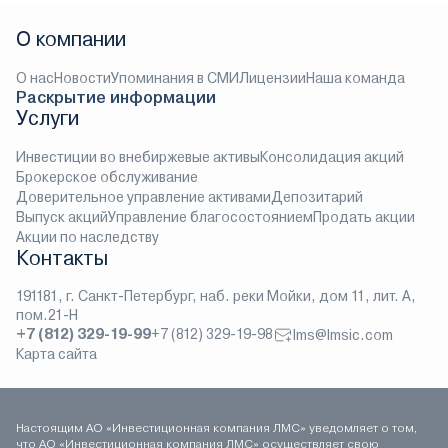
О компании
О нас
Новости
Упоминания в СМИ
Лицензии
Наша команда
Раскрытие информации
Услуги
Инвестиции во внебиржевые активы
Консолидация акций
Брокерское обслуживание
Доверительное управление активами
Депозитарий
Выпуск акций
Управление благосостоянием
Продать акции
Акции по наследству
Контакты
191181, г. Санкт-Петербург, наб. реки Мойки, дом 11, лит. А,
пом.21-Н
+7 (812) 329-19-99
+7 (812) 329-19-98
lms@lmsic.com
Карта сайта
Настоящим АО «Инвестиционная компания ЛМС» уведомляет о том,
что АО «Инвестиционная компания ЛМС» осуществляет свою