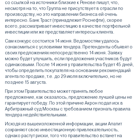
со ссылкой на источники близкие к Ренове пишут, что,
несмотря на то, что Группа не присутствует в отрасли по
производству, но это направлении бизнеса ей очень
интересно. Банк Траст (принадлежит Роснефти), скорее
всего, рассматривает инвестицию в качестве портфельной
инвестиции или же представляет интересы клиента.
Сам конкурс состоится 14 июня. Ведомостям удалось
ознакомиться с условиями тендера. Претенденты объявят о
своих предложениях непосредственно 14 июня. Заявку
можно будет улучшить, если предложения участников будут
одинаковыми. После 14 июня у правительства будет 45 дней,
чтобы определить покупателя на основании рекомендаций
агента по продаже, т.е. до 29 июля включительно, но не
позднее 15 августа.
При этом Правительство может принять любое
предложение, как оказалось, предложение лучшей цены не
гарантирует победу. По этой причине Акрон подал иск в
Арбитражный суд Москвы с требованием признать правила
тендера недействительными.
Исходя из вышеизложенной информации, акции Апатит
сохраняют свою инвестиционную привлекательность,
однако растут риски, того что правительство встанет на