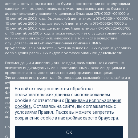
деятельность на рынке ценных бумаг в соответствии со следующими
лицензиями профессионального участника рынка ценных бумаг: по
доверительному управлению ценными бумагами 078-06324-001000 от
16 сентября 2003 года, брокерской деятельности 078-06294-100000 от
16 сентября 2003 года, дилерской деятельности 078-06312-010000 от
16 сентября 2003 года, депозитарной деятельности 078-06328-000100
от 16 сентября 2003 года; а также уведомляет о существовании риска
возникновения конфликта интересов, в том числе вследствие
осуществления АО «Инвестиционная компания ЛМС»
профессиональной деятельности на рынке ценных бумаг на условиях
совмещения различных видов профессиональной деятельности.
Рекомендации и инвестиционные идеи, размещённые на сайте, не
являются индивидуальными инвестиционными рекомендациями и
предоставляются исключительно в информационных целях.
Финансовые инструменты либо операции, размещённые на сайте и в
публикуемых материалах, могут не соответствовать вашему
инвестиционному профилю. Определение соответствия
На сайте осуществляется обработка
финансового инструмента либо операции инвестиционным целям,
пользовательских данных с использованием
инвестиционному горизонту и толерантности к риску является
сookie в соответствии с
Правилами использования
задачей инвестора. АО «Инвестиционная компания ЛМС» не несёт
cookies.
Оставаясь на сайте, вы соглашаетесь с
ответственности за возможные убытки инвестора в случае
условиями Правил. Также вы можете запретить
совершения операций, либо инвестирования в финансовые
инструменты, упомянутые на сайте и в публикуемых материалах.
сохранение сookie в настройках своего браузера.
Положение о персональных данных
ОК
© 1994-2026 АО «Инвестиционная компания ЛМС» Все права