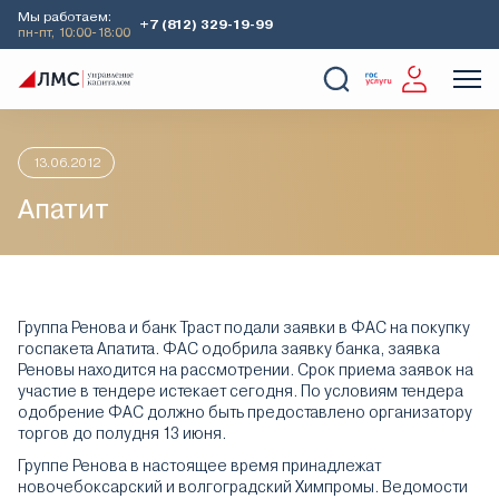
Мы работаем:
+7 (812) 329-19-99
пн-пт, 10:00-18:00
Главная
Аналитика
Идеи дня
Апатит
О Компании
Услуги
Наши кейсы
Аналитика
13.06.2012
Апатит
Группа Ренова и банк Траст подали заявки в ФАС на покупку
госпакета Апатита. ФАС одобрила заявку банка, заявка
Реновы находится на рассмотрении. Срок приема заявок на
участие в тендере истекает сегодня. По условиям тендера
одобрение ФАС должно быть предоставлено организатору
торгов до полудня 13 июня.
Группе Ренова в настоящее время принадлежат
новочебоксарский и волгоградский Химпромы. Ведомости