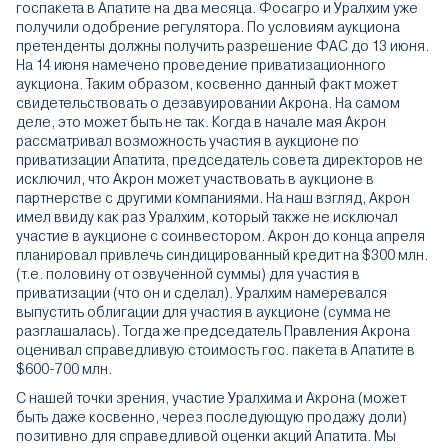
госпакета в Апатите на два месяца. Фосагро и Уралхим уже
получили одобрение регулятора. По условиям аукциона
претенденты должны получить разрешение ФАС до 13 июня.
На 14 июня намечено проведение приватизационного
аукциона. Таким образом, косвенно данный факт может
свидетельствовать о дезавуировании Акрона. На самом
деле, это может быть не так. Когда в начале мая Акрон
рассматривал возможность участия в аукционе по
приватизации Апатита, председатель совета директоров не
исключил, что Акрон может участвовать в аукционе в
партнерстве с другими компаниями. На наш взгляд, Акрон
имел ввиду как раз Уралхим, который также не исключал
участие в аукционе с соинвестором. Акрон до конца апреля
планировал привлечь синдицированный кредит на $300 млн.
(т.е. половину от озвученной суммы) для участия в
приватизации (что он и сделал). Уралхим намеревался
выпустить облигации для участия в аукционе (сумма не
разглашалась). Тогда же председатель Правления Акрона
оценивал справедливую стоимость гос. пакета в Апатите в
$600-700 млн.
С нашей точки зрения, участие Уралхима и Акрона (может
быть даже косвенно, через последующую продажу доли)
позитивно для справедливой оценки акций Апатита. Мы