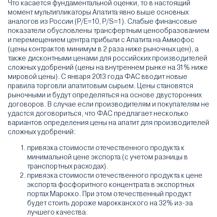
Что касается фундаментальной оценки, то в настоящий
момент мультипликаторы Апатита явно выше основных
аналогов из России (Р/Е=10, Р/S=1). Слабые финансовые
показатели обусловлены трансфертным ценообразованием
и перемещением центра прибыли с Апатита на Аммофос
(цены контрактов минимум в 2 раза ниже рыночных цен), а
также дисконтными ценами для российских производителей
сложных удобрений (цены на внутреннем рынке на 31% ниже
мировой цены). С января 2013 года ФАС вводит новые
правила торговли апатитовым сырьем. Цены становятся
рыночными и будут определяться на основе двусторонних
договоров. В случае если производителям и покупателям не
удастся договориться, что ФАС предлагает несколько
вариантов определения цены на апатит для производителей
сложных удобрений:
привязка стоимости отечественного продукта к
минимальной цене экспорта (с учетом разницы в
транспортных расходах).
привязка стоимости отечественного продукта к цене
экспорта фосфоритного концентрата в экспортных
портах Марокко. При этом отечественный продукт
будет стоить дороже марокканского на 32% из-за
лучшего качества.