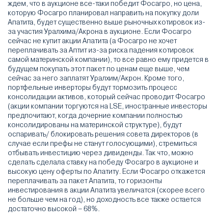
ждем, что в аукционе все-таки победит Фосагро, но цена,
которую Фосагро планировал направить на покупку доли
Апатита, будет существенно выше рыночных котировок из-
за участия Уралхима/Акрона в аукционе. Если Фосагро
сейчас не купит акции Апатита (а Фосагро не хочет
переплачивать за Аптит из-за риска падения котировок
самой материнской компании), то все равно ему придется в
будущем покупать этот пакет по ценам еще выше, чем
сейчас за него заплатят Уралхим/Акрон. Кроме того,
портфельные инверторы будут тормозить процесс
консолидации активов, который сейчас проводит Фосагро
(акции компании торгуются на LSE, иностранные инвесторы
предпочитают, когда дочерние компании полностью
консолидированы на материнской структуре), будут
оспаривать/ блокировать решения совета директоров (в
случае если префы не станут голосующими), стремиться
отбывать инвестицию через дивиденды. Так что, можно
сделать сделала ставку на победу Фосагро в аукционе и
высокую цену оферты по Апатиту. Если Фосагро откажется
переплачивать за пакет Апатита, то горизонты
инвестирования в акции Апатита увеличатся (скорее всего
не больше чем на год), но доходность все также остается
достаточно высокой – 68%.