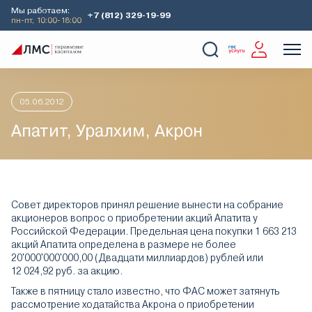
Мы работаем:
+7 (812) 329-19-99
пн-пт, 10:00-18:00
Главная
Аналитика
Идеи дня
Апатит, Уралхим, Акрон
О Компании
Услуги
Наши кейсы
Аналитика
05.06.2012
Апатит, Уралхим, Акрон
Совет директоров принял решение вынести на собрание
акционеров вопрос о приобретении акций Апатита у
Российской Федерации. Предельная цена покупки 1 663 213
акций Апатита определена в размере не более
20'000'000'000,00 (Двадцати миллиардов) рублей или
12 024,92 руб. за акцию.
Также в пятницу стало известно, что ФАС может затянуть
рассмотрение ходатайства Акрона о приобретении