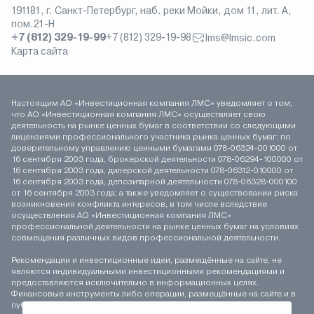
191181, г. Санкт-Петербург, наб. реки Мойки, дом 11, лит. А,
пом.21-Н
+7 (812) 329-19-99
+7 (812) 329-19-98
lms@lmsic.com
Карта сайта
Настоящим АО «Инвестиционная компания ЛМС» уведомляет о том,
что АО «Инвестиционная компания ЛМС» осуществляет свою
деятельность на рынке ценных бумаг в соответствии со следующими
лицензиями профессионального участника рынка ценных бумаг: по
доверительному управлению ценными бумагами 078-06324-001000 от
16 сентября 2003 года, брокерской деятельности 078-06294-100000 от
16 сентября 2003 года, дилерской деятельности 078-06312-010000 от
16 сентября 2003 года, депозитарной деятельности 078-06328-000100
от 16 сентября 2003 года; а также уведомляет о существовании риска
возникновения конфликта интересов, в том числе вследствие
осуществления АО «Инвестиционная компания ЛМС»
профессиональной деятельности на рынке ценных бумаг на условиях
совмещения различных видов профессиональной деятельности.
Рекомендации и инвестиционные идеи, размещённые на сайте, не
являются индивидуальными инвестиционными рекомендациями и
предоставляются исключительно в информационных целях.
Финансовые инструменты либо операции, размещённые на сайте и в
публикуемых материалах, могут не соответствовать вашему