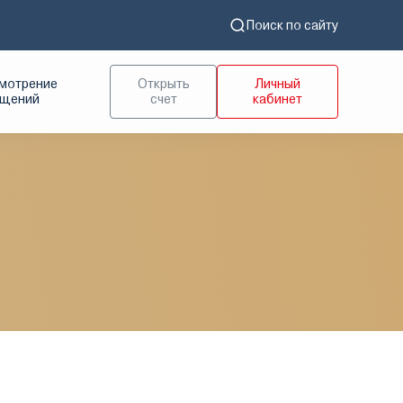
Поиск по сайту
мотрение
Открыть
Личный
ащений
счет
кабинет