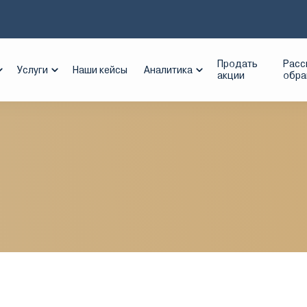
иметалл
Продать
Расс
Услуги
Наши кейсы
Аналитика
акции
обр