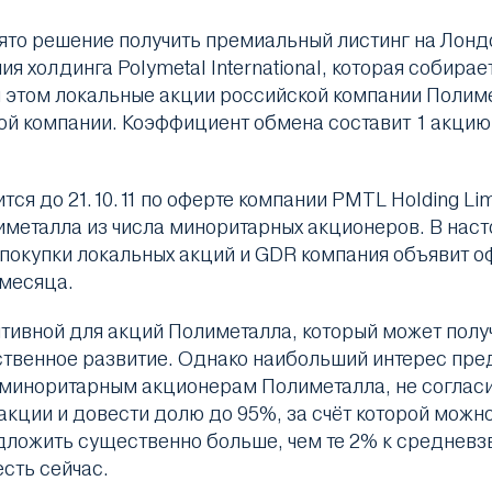
ято решение получить премиальный листинг на Лон
я холдинга Polymetal International, которая собира
и этом локальные акции российской компании Полим
й компании. Коэффициент обмена составит 1 акцию Po
ится до 21.10.11 по оферте компании PMTL Holding L
металла из числа миноритарных акционеров. В наст
покупки локальных акций и GDR компания объявит о
 месяца.
ивной для акций Полиметалла, который может полу
ственное развитие. Однако наибольший интерес пре
 миноритарным акционерам Полиметалла, не согласи
низ акции и довести долю до 95%, за счёт которой мо
редложить существенно больше, чем те 2% к среднев
есть сейчас.