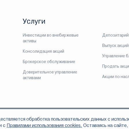
Услуги
Инвестиции во внебиржевые
Депозитарий
активы
Выпуск акций
Консолидация акций
Управление 
Брокерское обслуживание
Продать акц
Доверительное управление
Акции по нас
активами
ествляется обработка пользовательских данных с использ
ом, что АО «Инвестиционная компания ЛМС» осуществляет свою деятельно
 по доверительному управлению ценными бумагами 078-06324-001000 от 16
и с
Правилами использования cookies.
Оставаясь на сайте,
6312-010000 от 16 сентября 2003 года, депозитарной деятельности 078-06328