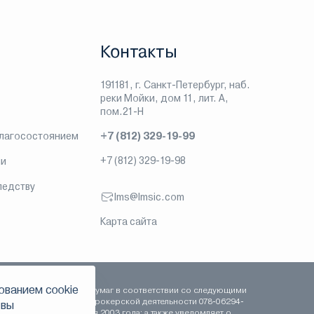
Контакты
191181, г. Санкт-Петербург, наб.
реки Мойки, дом 11, лит. А,
пом.21-Н
благосостоянием
+7 (812) 329-19-99
+7 (812) 329-19-98
ии
ледству
lms@lmsic.com
Карта сайта
ованием сookie
сть на рынке ценных бумаг в соответствии со следующими
 сентября 2003 года, брокерской деятельности 078-06294-
 вы
-000100 от 16 сентября 2003 года; а также уведомляет о