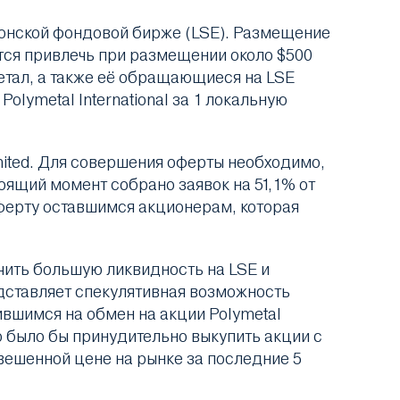
донской фондовой бирже (LSE). Размещение
ется привлечь при размещении около $500
етал, а также её обращающиеся на LSE
lymetal International за 1 локальную
imited. Для совершения оферты необходимо,
оящий момент собрано заявок на 51,1% от
ферту оставшимся акционерам, которая
чить большую ликвидность на LSE и
дставляет спекулятивная возможность
вшимся на обмен на акции Polymetal
жно было бы принудительно выкупить акции с
звешенной цене на рынке за последние 5