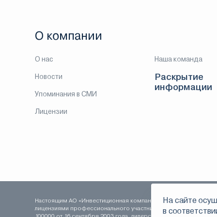
О компании
О нас
Наша команда
Раскрытие
Новости
информации
Упоминания в СМИ
Лицензии
На сайте осущ
Настоящим АО «Инвестиционная компания ЛМС» уведомляет о т
лицензиями профессионального участника рынка ценных бумаг:
в соответстви
100000 от 16 сентября 2003 года, дилерской деятельности 078-0