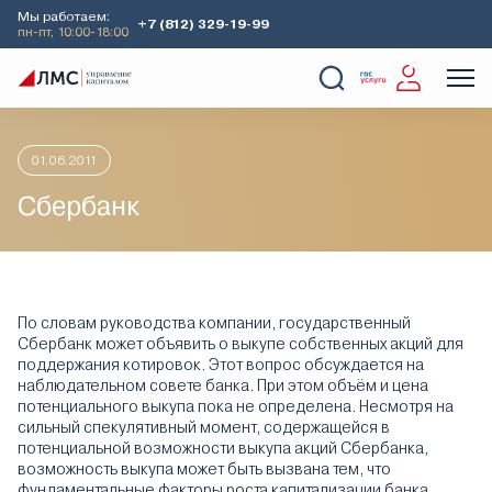
Мы работаем:
+7 (812) 329-19-99
пн-пт, 10:00-18:00
Главная
Аналитика
Идеи дня
Сбербанк
О Компании
Услуги
Наши кейсы
Аналитика
01.06.2011
Сбербанк
По словам руководства компании, государственный
Сбербанк может объявить о выкупе собственных акций для
поддержания котировок. Этот вопрос обсуждается на
наблюдательном совете банка. При этом объём и цена
потенциального выкупа пока не определена. Несмотря на
сильный спекулятивный момент, содержащейся в
потенциальной возможности выкупа акций Сбербанка,
возможность выкупа может быть вызвана тем, что
фундаментальные факторы роста капитализации банка