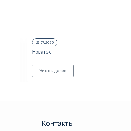
27.07.2026
23.
Новатэк
ММ
Читать далее
Контакты