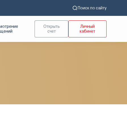
Поиск по сайту
мотрение
Открыть
Личный
ащений
счет
кабинет