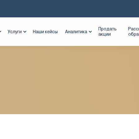
МАЗ
Продать
Расс
Услуги
Наши кейсы
Аналитика
акции
обр