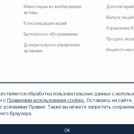
Инвестиции во внебиржевые
Депозитарий
активы
Выпуск акций
Консолидация акций
Управление 
Брокерское обслуживание
Продать акц
Доверительное управление
Акции по нас
активами
ествляется обработка пользовательских данных с использ
ом, что АО «Инвестиционная компания ЛМС» осуществляет свою деятельно
 по доверительному управлению ценными бумагами 078-06324-001000 от 16
и с
Правилами использования cookies.
Оставаясь на сайте,
6312-010000 от 16 сентября 2003 года, депозитарной деятельности 078-06328
с условиями Правил. Также вы можете запретить сохранени
том числе вследствие осуществления АО «Инвестиционная компания ЛМС» п
оего браузера.
тельности.
, не являются индивидуальными инвестиционными рекомендациями и предо
е и в публикуемых материалах, могут не соответствовать вашему инвест
ОК
нному горизонту и толерантности к риску является задачей инвестора. АО