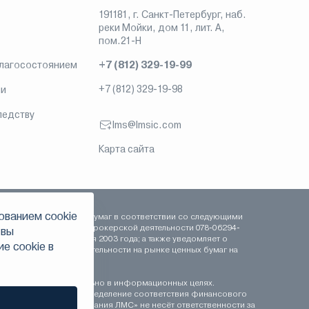
191181, г. Санкт-Петербург, наб.
реки Мойки, дом 11, лит. А,
пом.21-Н
благосостоянием
+7 (812) 329-19-99
+7 (812) 329-19-98
ии
ледству
lms@lmsic.com
Карта сайта
ованием сookie
сть на рынке ценных бумаг в соответствии со следующими
 сентября 2003 года, брокерской деятельности 078-06294-
 вы
-000100 от 16 сентября 2003 года; а также уведомляет о
е сookie в
рофессиональной деятельности на рынке ценных бумаг на
ставляются исключительно в информационных целях.
иционному профилю. Определение соответствия финансового
 «Инвестиционная компания ЛМС» не несёт ответственности за