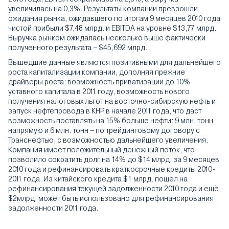
увеличилась на 0,3%. Результаты компании превзошли
ожидания рынка, ожидавшего по итогам 9 месяцев 2010 года
чистой прибыли $7,48 млрд. и EBITDA на уровне $13,77 млрд.
Выручка рынком ожидалась несколько выше фактически
полученного результата – $45,692 млрд.
Вышедшие данные являются позитивными для дальнейшего
роста капитализации компании, дополняя прежние
драйверы роста: возможность приватизации до 10%
уставного капитала в 2011 году, возможность нового
получения налоговых льгот на восточно-сибирскую нефть и
запуск нефтепровода в КНР в начале 2011 года, что даст
возможность поставлять на 15% больше нефти: 9 млн. тонн
напрямую и 6 млн. тонн – по трейдинговому договору с
Транснефтью, с возможностью дальнейшего увеличения.
Компания имеет положительный денежный поток, что
позволило сократить долг на 14% до $14 млрд. за 9 месяцев
2010 года и рефинансировать краткосрочные кредиты 2010-
2011 года. Из китайского кредита $1 млрд. пошёл на
рефинансирования текущей задолженности 2010 года и ещё
$2млрд. может быть использовано для рефинансирования
задолженности 2011 года.