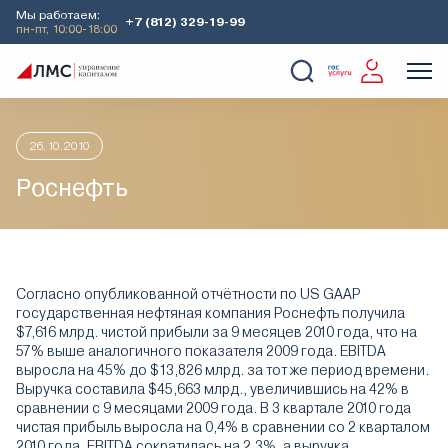
Мы работаем:
+7 (812) 329-19-99
пн-пт, 10:00-18:00
Главная
Аналитика
Идеи дня
Роснефть
О Компании
Услуги
Наши кейсы
Аналитика
26.10.2010
Роснефть
Согласно опубликованной отчётности по US GAAP
государственная нефтяная компания Роснефть получила
$7,616 млрд. чистой прибыли за 9 месяцев 2010 года, что на
57% выше аналогичного показателя 2009 года. EBITDA
выросла на 45% до $13,826 млрд. за тот же период времени.
Выручка составила $45,663 млрд., увеличившись на 42% в
сравнении с 9 месяцами 2009 года. В 3 квартале 2010 года
чистая прибыль выросла на 0,4% в сравнении со 2 кварталом
2010 года, EBITDA сократилась на 2,3%, а выручка