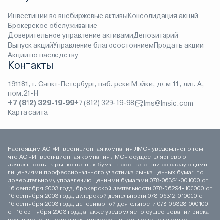
Инвестиции во внебиржевые активы
Консолидация акций
Брокерское обслуживание
Доверительное управление активами
Депозитарий
Выпуск акций
Управление благосостоянием
Продать акции
Акции по наследству
Контакты
191181, г. Санкт-Петербург, наб. реки Мойки, дом 11, лит. А,
пом.21-Н
+7 (812) 329-19-99
+7 (812) 329-19-98
lms@lmsic.com
Карта сайта
Настоящим АО «Инвестиционная компания ЛМС» уведомляет о том,
что АО «Инвестиционная компания ЛМС» осуществляет свою
деятельность на рынке ценных бумаг в соответствии со следующими
лицензиями профессионального участника рынка ценных бумаг: по
доверительному управлению ценными бумагами 078-06324-001000 от
16 сентября 2003 года, брокерской деятельности 078-06294-100000 от
16 сентября 2003 года, дилерской деятельности 078-06312-010000 от
16 сентября 2003 года, депозитарной деятельности 078-06328-000100
от 16 сентября 2003 года; а также уведомляет о существовании риска
возникновения конфликта интересов, в том числе вследствие