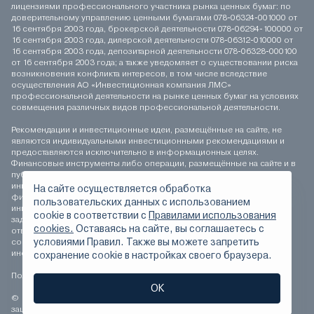
лицензиями профессионального участника рынка ценных бумаг: по
доверительному управлению ценными бумагами 078-06324-001000 от
16 сентября 2003 года, брокерской деятельности 078-06294-100000 от
16 сентября 2003 года, дилерской деятельности 078-06312-010000 от
16 сентября 2003 года, депозитарной деятельности 078-06328-000100
от 16 сентября 2003 года; а также уведомляет о существовании риска
возникновения конфликта интересов, в том числе вследствие
осуществления АО «Инвестиционная компания ЛМС»
профессиональной деятельности на рынке ценных бумаг на условиях
совмещения различных видов профессиональной деятельности.
Рекомендации и инвестиционные идеи, размещённые на сайте, не
являются индивидуальными инвестиционными рекомендациями и
предоставляются исключительно в информационных целях.
Финансовые инструменты либо операции, размещённые на сайте и в
публикуемых материалах, могут не соответствовать вашему
инвестиционному профилю. Определение соответствия
На сайте осуществляется обработка
финансового инструмента либо операции инвестиционным целям,
пользовательских данных с использованием
инвестиционному горизонту и толерантности к риску является
сookie в соответствии с
Правилами использования
задачей инвестора. АО «Инвестиционная компания ЛМС» не несёт
cookies.
Оставаясь на сайте, вы соглашаетесь с
ответственности за возможные убытки инвестора в случае
условиями Правил. Также вы можете запретить
совершения операций, либо инвестирования в финансовые
инструменты, упомянутые на сайте и в публикуемых материалах.
сохранение сookie в настройках своего браузера.
Положение о персональных данных
ОК
© 1994-2026 АО «Инвестиционная компания ЛМС» Все права
защищены.