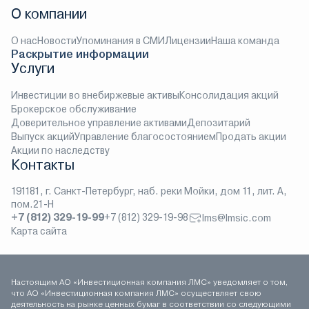
О компании
О нас
Новости
Упоминания в СМИ
Лицензии
Наша команда
Раскрытие информации
Услуги
Инвестиции во внебиржевые активы
Консолидация акций
Брокерское обслуживание
Доверительное управление активами
Депозитарий
Выпуск акций
Управление благосостоянием
Продать акции
Акции по наследству
Контакты
191181, г. Санкт-Петербург, наб. реки Мойки, дом 11, лит. А,
пом.21-Н
+7 (812) 329-19-99
+7 (812) 329-19-98
lms@lmsic.com
Карта сайта
Настоящим АО «Инвестиционная компания ЛМС» уведомляет о том,
что АО «Инвестиционная компания ЛМС» осуществляет свою
деятельность на рынке ценных бумаг в соответствии со следующими