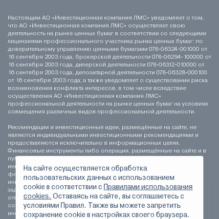
Настоящим АО «Инвестиционная компания ЛМС» уведомляет о том,
что АО «Инвестиционная компания ЛМС» осуществляет свою
деятельность на рынке ценных бумаг в соответствии со следующими
лицензиями профессионального участника рынка ценных бумаг: по
доверительному управлению ценными бумагами 078-06324-001000 от
16 сентября 2003 года, брокерской деятельности 078-06294-100000 от
16 сентября 2003 года, дилерской деятельности 078-06312-010000 от
16 сентября 2003 года, депозитарной деятельности 078-06328-000100
от 16 сентября 2003 года; а также уведомляет о существовании риска
возникновения конфликта интересов, в том числе вследствие
осуществления АО «Инвестиционная компания ЛМС»
профессиональной деятельности на рынке ценных бумаг на условиях
совмещения различных видов профессиональной деятельности.
Рекомендации и инвестиционные идеи, размещённые на сайте, не
являются индивидуальными инвестиционными рекомендациями и
предоставляются исключительно в информационных целях.
Финансовые инструменты либо операции, размещённые на сайте и в
публикуемых материалах, могут не соответствовать вашему
инвестиционному профилю. Определение соответствия
На сайте осуществляется обработка
финансового инструмента либо операции инвестиционным целям,
пользовательских данных с использованием
инвестиционному горизонту и толерантности к риску является
сookie в соответствии с
Правилами использования
задачей инвестора. АО «Инвестиционная компания ЛМС» не несёт
cookies.
Оставаясь на сайте, вы соглашаетесь с
ответственности за возможные убытки инвестора в случае
условиями Правил. Также вы можете запретить
совершения операций, либо инвестирования в финансовые
инструменты, упомянутые на сайте и в публикуемых материалах.
сохранение сookie в настройках своего браузера.