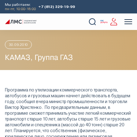
Мы работаем:
+7 (812) 329-19-99
пн-пт, 10:00-18:00
Главная
Аналитика
Идеи дня
КАМАЗ, Группа ГАЗ
О Компании
Услуги
Наши кейсы
Аналитика
30.09.2010
КАМАЗ, Группа ГАЗ
Программа по утилизации коммерческого транспорта,
автобусов и грузовых машин начнет действовать в будущем
году, сообщил вчера министр промышленности и торговли
Виктор Христенко. По предварительным данным, в
программе сможет принимать участие легкий коммерческий
транспорт старше 10 лет, автобусы старше 15 лет и грузовые
автомобили и спецтехника (массой до 40 тонн) старше 20
лет. Планируется, что собственник (физическое,
юридическое лицо, госучреждение или лизинговая