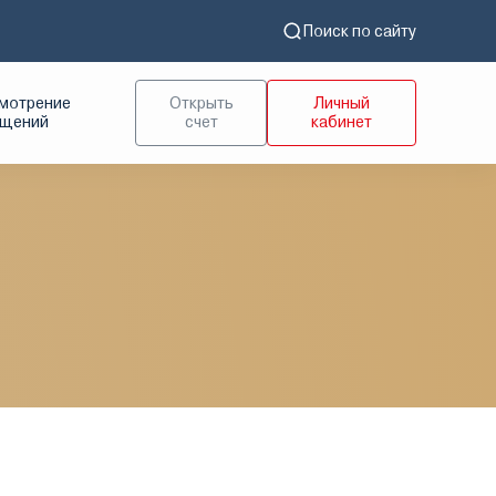
Поиск по сайту
мотрение
Открыть
Личный
ащений
счет
кабинет