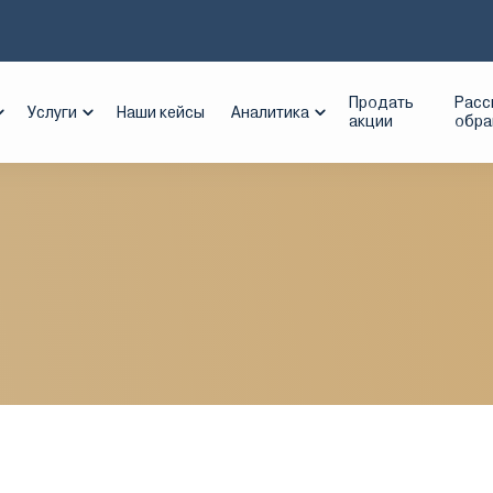
-3
Продать
Расс
Услуги
Наши кейсы
Аналитика
акции
обр