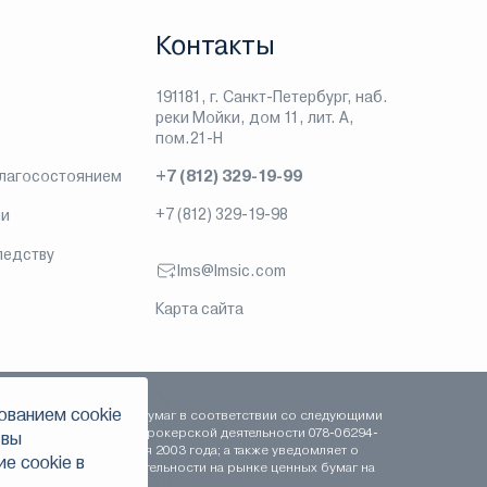
Контакты
191181, г. Санкт-Петербург, наб.
реки Мойки, дом 11, лит. А,
пом.21-Н
благосостоянием
+7 (812) 329-19-99
+7 (812) 329-19-98
ии
ледству
lms@lmsic.com
Карта сайта
ованием сookie
сть на рынке ценных бумаг в соответствии со следующими
 сентября 2003 года, брокерской деятельности 078-06294-
 вы
-000100 от 16 сентября 2003 года; а также уведомляет о
е сookie в
рофессиональной деятельности на рынке ценных бумаг на