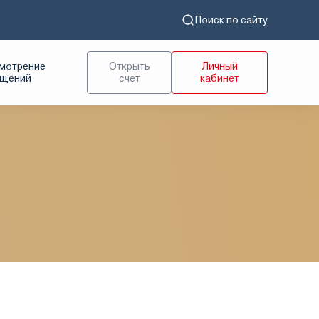
Поиск по сайту
мотрение
Открыть
Личный
ащений
счет
кабинет