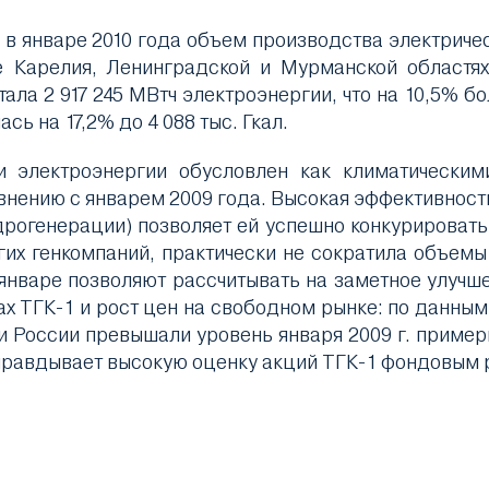
в январе 2010 года объем производства электричес
е Карелия, Ленинградской и Мурманской областях
ала 2 917 245 МВтч электроэнергии, что на 10,5% 
сь на 17,2% до 4 088 тыс. Гкал.
 электроэнергии обусловлен как климатическим
внению с январем 2009 года. Высокая эффективност
дрогенерации) позволяет ей успешно конкурироват
угих генкомпаний, практически не сократила объемы
январе позволяют рассчитывать на заметное улучш
тах ТГК-1 и рост цен на свободном рынке: по данны
и России превышали уровень января 2009 г. приме
правдывает высокую оценку акций ТГК-1 фондовым 