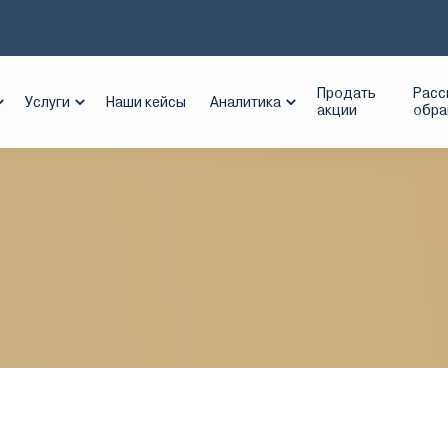
 04, 2010 - ТГК-1
Продать
Расс
Услуги
Наши кейсы
Аналитика
акции
обр
1