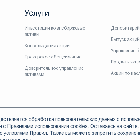
Услуги
Инвестиции во внебиржевые
Депозитарий
активы
Выпуск акций
Консолидация акций
Управление 
Брокерское обслуживание
Продать акц
Доверительное управление
Акции по нас
активами
ествляется обработка пользовательских данных с использ
ом, что АО «Инвестиционная компания ЛМС» осуществляет свою деятельно
 по доверительному управлению ценными бумагами 078-06324-001000 от 16
и с
Правилами использования cookies.
Оставаясь на сайте,
6312-010000 от 16 сентября 2003 года, депозитарной деятельности 078-06328
с условиями Правил. Также вы можете запретить сохранени
том числе вследствие осуществления АО «Инвестиционная компания ЛМС» п
оего браузера.
тельности.