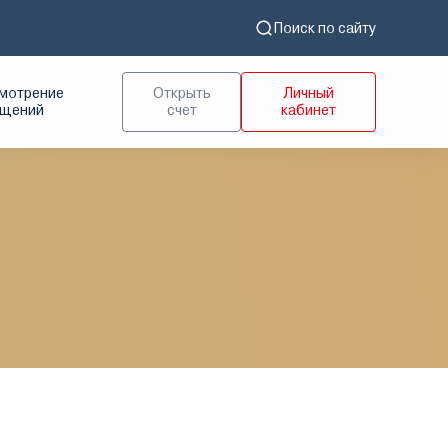
Поиск по сайту
мотрение
Открыть
Личный
ащений
счет
кабинет