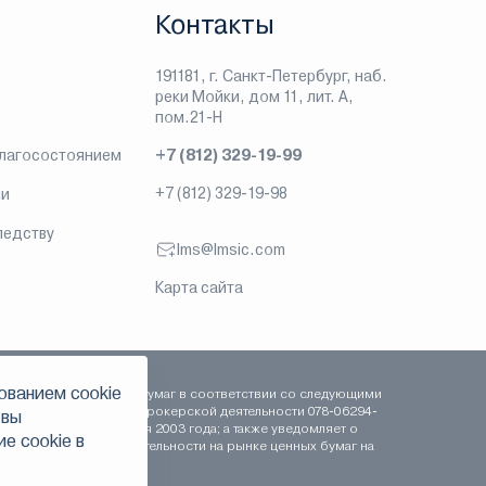
Контакты
191181, г. Санкт-Петербург, наб.
реки Мойки, дом 11, лит. А,
пом.21-Н
благосостоянием
+7 (812) 329-19-99
+7 (812) 329-19-98
ии
ледству
lms@lmsic.com
Карта сайта
ованием сookie
сть на рынке ценных бумаг в соответствии со следующими
 сентября 2003 года, брокерской деятельности 078-06294-
 вы
-000100 от 16 сентября 2003 года; а также уведомляет о
е сookie в
рофессиональной деятельности на рынке ценных бумаг на