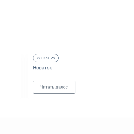
27.07.2026
23.
Новатэк
ММ
Читать далее