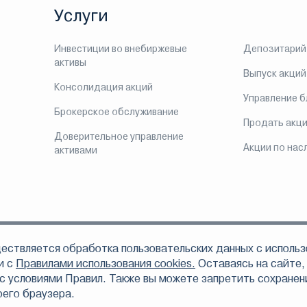
Услуги
Инвестиции во внебиржевые
Депозитарий
активы
Выпуск акций
Консолидация акций
Управление 
Брокерское обслуживание
Продать акц
Доверительное управление
Акции по нас
активами
ествляется обработка пользовательских данных с использ
ом, что АО «Инвестиционная компания ЛМС» осуществляет свою деятельно
 по доверительному управлению ценными бумагами 078-06324-001000 от 16
и с
Правилами использования cookies.
Оставаясь на сайте,
6312-010000 от 16 сентября 2003 года, депозитарной деятельности 078-06328
с условиями Правил. Также вы можете запретить сохранени
том числе вследствие осуществления АО «Инвестиционная компания ЛМС» п
оего браузера.
тельности.