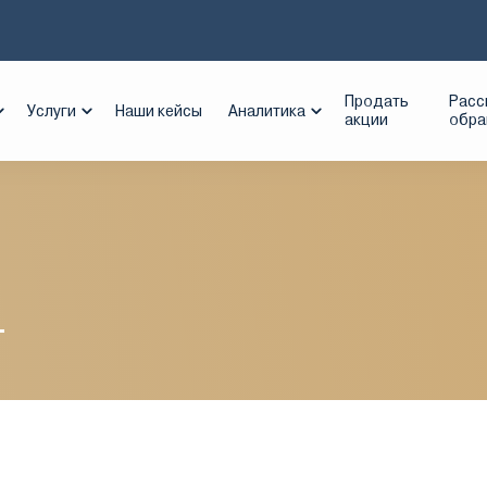
 29, 2010 - ТГК-4
Продать
Расс
Услуги
Наши кейсы
Аналитика
акции
обр
4