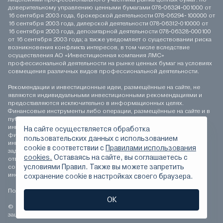
доверительному управлению ценными бумагами 078-06324-001000 от
16 сентября 2003 года, брокерской деятельности 078-06294-100000 от
16 сентября 2003 года, дилерской деятельности 078-06312-010000 от
16 сентября 2003 года, депозитарной деятельности 078-06328-000100
от 16 сентября 2003 года; а также уведомляет о существовании риска
возникновения конфликта интересов, в том числе вследствие
осуществления АО «Инвестиционная компания ЛМС»
профессиональной деятельности на рынке ценных бумаг на условиях
совмещения различных видов профессиональной деятельности.
Рекомендации и инвестиционные идеи, размещённые на сайте, не
являются индивидуальными инвестиционными рекомендациями и
предоставляются исключительно в информационных целях.
Финансовые инструменты либо операции, размещённые на сайте и в
публикуемых материалах, могут не соответствовать вашему
инвестиционному профилю. Определение соответствия
На сайте осуществляется обработка
финансового инструмента либо операции инвестиционным целям,
пользовательских данных с использованием
инвестиционному горизонту и толерантности к риску является
сookie в соответствии с
Правилами использования
задачей инвестора. АО «Инвестиционная компания ЛМС» не несёт
cookies.
Оставаясь на сайте, вы соглашаетесь с
ответственности за возможные убытки инвестора в случае
условиями Правил. Также вы можете запретить
совершения операций, либо инвестирования в финансовые
инструменты, упомянутые на сайте и в публикуемых материалах.
сохранение сookie в настройках своего браузера.
Положение о персональных данных
ОК
© 1994-2026 АО «Инвестиционная компания ЛМС» Все права
защищены.