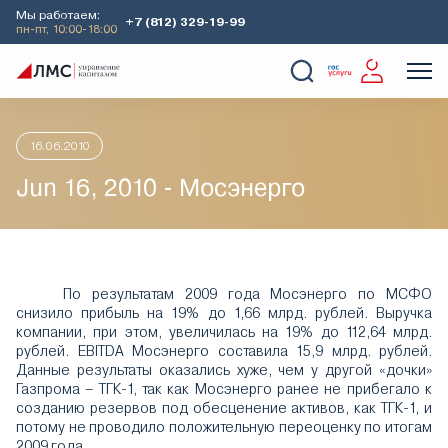
Мы работаем:
+7 (812) 329-19-99
пн-пт, 10:00-18:00
Главная
Аналитика
Идеи дня
Jun 16, 2010 - Мосэнерго
О Компании
Услуги
Наши кейсы
Аналитика
16.06.2010
Jun 16, 2010 - Мосэнерго
По результатам 2009 года Мосэнерго по МСФО
снизило прибыль на 19% до 1,66 млрд. рублей. Выручка
компании, при этом, увеличилась на 19% до 112,64 млрд.
рублей. EBITDA Мосэнерго составила 15,9 млрд. рублей.
Данные результаты оказались хуже, чем у другой «дочки»
Газпрома – ТГК-1, так как Мосэнерго ранее не прибегало к
созданию резервов под обесценение активов, как ТГК-1, и
потому не проводило положительную переоценку по итогам
2009 года.