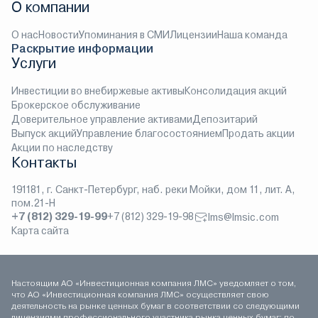
О компании
О нас
Новости
Упоминания в СМИ
Лицензии
Наша команда
Раскрытие информации
Услуги
Инвестиции во внебиржевые активы
Консолидация акций
Брокерское обслуживание
Доверительное управление активами
Депозитарий
Выпуск акций
Управление благосостоянием
Продать акции
Акции по наследству
Контакты
191181, г. Санкт-Петербург, наб. реки Мойки, дом 11, лит. А,
пом.21-Н
+7 (812) 329-19-99
+7 (812) 329-19-98
lms@lmsic.com
Карта сайта
Настоящим АО «Инвестиционная компания ЛМС» уведомляет о том,
что АО «Инвестиционная компания ЛМС» осуществляет свою
деятельность на рынке ценных бумаг в соответствии со следующими
лицензиями профессионального участника рынка ценных бумаг: по