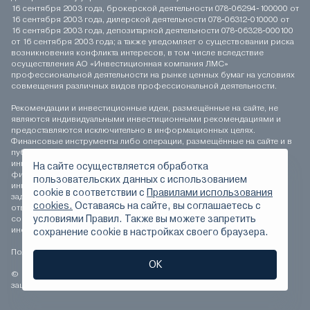
16 сентября 2003 года, брокерской деятельности 078-06294-100000 от
16 сентября 2003 года, дилерской деятельности 078-06312-010000 от
16 сентября 2003 года, депозитарной деятельности 078-06328-000100
от 16 сентября 2003 года; а также уведомляет о существовании риска
возникновения конфликта интересов, в том числе вследствие
осуществления АО «Инвестиционная компания ЛМС»
профессиональной деятельности на рынке ценных бумаг на условиях
совмещения различных видов профессиональной деятельности.
Рекомендации и инвестиционные идеи, размещённые на сайте, не
являются индивидуальными инвестиционными рекомендациями и
предоставляются исключительно в информационных целях.
Финансовые инструменты либо операции, размещённые на сайте и в
публикуемых материалах, могут не соответствовать вашему
инвестиционному профилю. Определение соответствия
На сайте осуществляется обработка
финансового инструмента либо операции инвестиционным целям,
пользовательских данных с использованием
инвестиционному горизонту и толерантности к риску является
сookie в соответствии с
Правилами использования
задачей инвестора. АО «Инвестиционная компания ЛМС» не несёт
cookies.
Оставаясь на сайте, вы соглашаетесь с
ответственности за возможные убытки инвестора в случае
условиями Правил. Также вы можете запретить
совершения операций, либо инвестирования в финансовые
инструменты, упомянутые на сайте и в публикуемых материалах.
сохранение сookie в настройках своего браузера.
Положение о персональных данных
ОК
© 1994-2026 АО «Инвестиционная компания ЛМС» Все права
защищены.