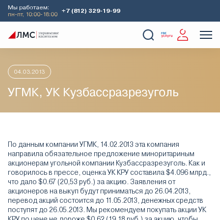
Мы работаем:
+7 (812) 329-19-99
пн-пт, 10:00-18:00
Главная
Аналитика
Идеи дня
УГМК, УК Кузбассразрезуг
О Компании
Услуги
Наши кейсы
Аналитика
04.03.2013
УГМК, УК Кузбассразрезуголь
По данным компании УГМК, 14.02.2013 эта компания
направила обязательное предложение миноритариным
акционерам угольной компании Кузбассразрезуголь. Как и
говорилось в прессе, оценка УК КРУ составила $4.096 млрд.,
что дало $0.67 (20,53 руб.) за акцию. Заявления от
акционеров на выкуп будут приниматься до 26.04.2013,
перевод акций состоится до 11.05.2013, денежных средств
поступят до 26.05.2013. Мы рекомендуем покупать акции УК
КРУ по цене не дороже $0,62 (19,18 руб.) за акцию, чтобы