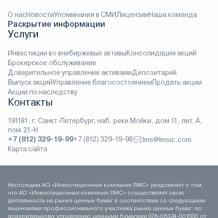
О нас
Новости
Упоминания в СМИ
Лицензии
Наша команда
Раскрытие информации
Услуги
Инвестиции во внебиржевые активы
Консолидация акций
Брокерское обслуживание
Доверительное управление активами
Депозитарий
Выпуск акций
Управление благосостоянием
Продать акции
Акции по наследству
Контакты
191181, г. Санкт-Петербург, наб. реки Мойки, дом 11, лит. А,
пом.21-Н
+7 (812) 329-19-99
+7 (812) 329-19-98
lms@lmsic.com
Карта сайта
Настоящим АО «Инвестиционная компания ЛМС» уведомляет о том,
что АО «Инвестиционная компания ЛМС» осуществляет свою
деятельность на рынке ценных бумаг в соответствии со следующими
лицензиями профессионального участника рынка ценных бумаг: по
доверительному управлению ценными бумагами 078-06324-001000 от