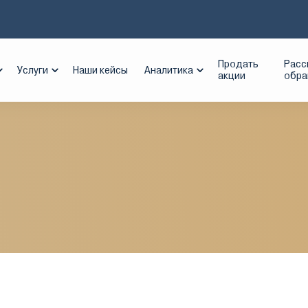
рмстандарт
Продать
Расс
Услуги
Наши кейсы
Аналитика
акции
обр