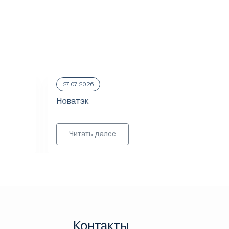
27.07.2026
23.
Новатэк
ММ
Читать далее
Контакты