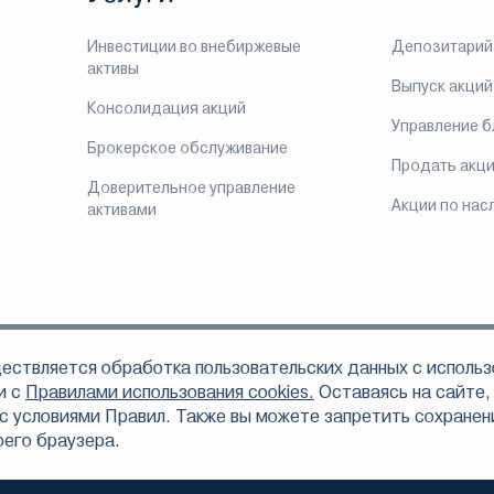
Инвестиции во внебиржевые
Депозитарий
активы
Выпуск акций
Консолидация акций
Управление 
Брокерское обслуживание
Продать акц
Доверительное управление
Акции по нас
активами
ествляется обработка пользовательских данных с использ
ом, что АО «Инвестиционная компания ЛМС» осуществляет свою деятельно
 по доверительному управлению ценными бумагами 078-06324-001000 от 16
и с
Правилами использования cookies.
Оставаясь на сайте,
6312-010000 от 16 сентября 2003 года, депозитарной деятельности 078-06328
с условиями Правил. Также вы можете запретить сохранени
том числе вследствие осуществления АО «Инвестиционная компания ЛМС» п
оего браузера.
тельности.
, не являются индивидуальными инвестиционными рекомендациями и предо
е и в публикуемых материалах, могут не соответствовать вашему инвест