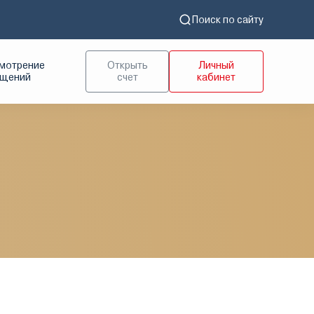
Поиск по сайту
мотрение
Открыть
Личный
ащений
счет
кабинет