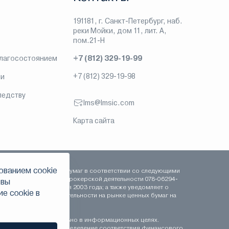
191181, г. Санкт-Петербург, наб.
реки Мойки, дом 11, лит. А,
пом.21-Н
благосостоянием
+7 (812) 329-19-99
+7 (812) 329-19-98
ии
ледству
lms@lmsic.com
Карта сайта
ованием сookie
сть на рынке ценных бумаг в соответствии со следующими
 сентября 2003 года, брокерской деятельности 078-06294-
 вы
-000100 от 16 сентября 2003 года; а также уведомляет о
е сookie в
рофессиональной деятельности на рынке ценных бумаг на
ставляются исключительно в информационных целях.
иционному профилю. Определение соответствия финансового