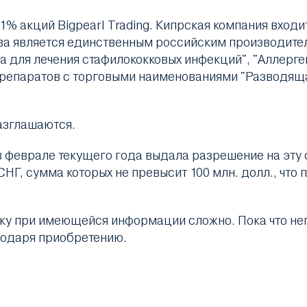
 акций Bigpearl Trading. Кипрская компания входит
ва является единственным российским производител
а для лечения стафилококковых инфекций", "Аллерге
 препаратов с торговыми наименованиями "Разводя
азглашаются.
 феврале текущего года выдала разрешение на эту 
СНГ, сумма которых не превысит 100 млн. долл., что
лку при имеющейся информации сложно. Пока что неп
годаря приобретению.