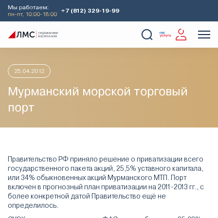
Мы работаем:
+7 (812) 329-19-99
пн-пт, 10:00-18:00
Главная
Аналитика
Идеи дня
Мурманский морской торг
О Компании
Услуги
Наши кейсы
Аналитика
25.04.2012
Мурманский морской торговый
порт
Правительство РФ приняло решение о приватизации всего
государственного пакета акций, 25,5% уставного капитала,
или 34% обыкновенных акций Мурманского МТП. Порт
включен в прогнозный план приватизации на 2011-2013 гг., с
более конкретной датой Правительство ещё не
определилось.