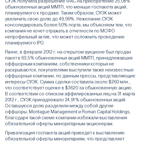
СУЭК получила разрешение ФАС на приобретение 25,08%
обыкновенных акций ММТП, что меньше госпакета акций,
планируемого к продаже. Таким образом, СУЭК может
увеличить свою долю до 49,99%. Нежелание СУЭК
консолидировать более 50% порта, мы объясняем тем, что
компания не хочет отражать в отчетности по МСФО
непрофильный актив, что может осложнить проведение
планируемого IPO.
Ранне, в феврале 2012 г. на открытом аукционе был продан
пакет в 63,5% обыкновенных акций ММТП, принадлежавших
оффшорным компаниям, собственники которых не
раскрываются, покупателями выступили также неизвестные
оффшорные компании, по данным прессы, представляющие
интересы СУЭК. Сумма сделки составила около $260 млн.,
что соответствует оценке в $3620 за обыкновенную акцию.
В соответствии со списком аффилированных лиц на 31 марта
2012 г., СУЭК принадлежало 24,91% обыкновенных акций.
Оставшуюся долю разделили между собой другие
оффшоры, Montague Management и Roman Capital Holdings,
благодаря такой схеме компании избежали выставления
обязательной оферты миноритарным акционерам.
Приватизация госпакета акций приведет к выставлению
обязательной оферты миноритариям, что представляет