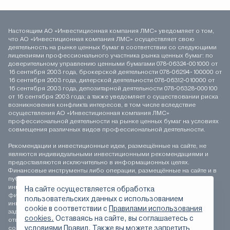
Настоящим АО «Инвестиционная компания ЛМС» уведомляет о том,
что АО «Инвестиционная компания ЛМС» осуществляет свою
деятельность на рынке ценных бумаг в соответствии со следующими
лицензиями профессионального участника рынка ценных бумаг: по
доверительному управлению ценными бумагами 078-06324-001000 от
16 сентября 2003 года, брокерской деятельности 078-06294-100000 от
16 сентября 2003 года, дилерской деятельности 078-06312-010000 от
16 сентября 2003 года, депозитарной деятельности 078-06328-000100
от 16 сентября 2003 года; а также уведомляет о существовании риска
возникновения конфликта интересов, в том числе вследствие
осуществления АО «Инвестиционная компания ЛМС»
профессиональной деятельности на рынке ценных бумаг на условиях
совмещения различных видов профессиональной деятельности.
Рекомендации и инвестиционные идеи, размещённые на сайте, не
являются индивидуальными инвестиционными рекомендациями и
предоставляются исключительно в информационных целях.
Финансовые инструменты либо операции, размещённые на сайте и в
публикуемых материалах, могут не соответствовать вашему
инвестиционному профилю. Определение соответствия
На сайте осуществляется обработка
финансового инструмента либо операции инвестиционным целям,
пользовательских данных с использованием
инвестиционному горизонту и толерантности к риску является
сookie в соответствии с
Правилами использования
задачей инвестора. АО «Инвестиционная компания ЛМС» не несёт
cookies.
Оставаясь на сайте, вы соглашаетесь с
ответственности за возможные убытки инвестора в случае
условиями Правил. Также вы можете запретить
совершения операций, либо инвестирования в финансовые