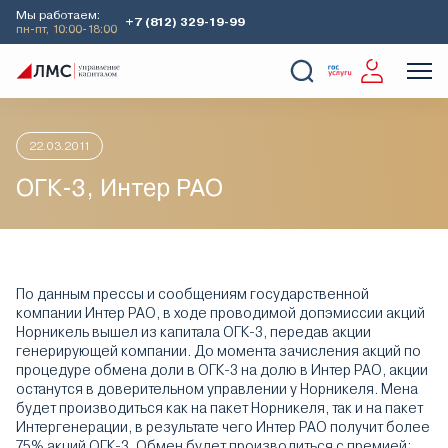
Мы работаем:
+7 (812) 329-19-99
пн-пт, 10:00-18:00
Главная
Аналитика
Идеи дня
ОГК-3, Интер РАО
О Компании
Услуги
Наши кейсы
Аналитика
22.03.2011
ОГК-3, Интер РАО
По данным прессы и сообщениям государственной
компании Интер РАО, в ходе проводимой допэмиссии акций
Норникель вышел из капитала ОГК-3, передав акции
генерирующей компании. До момента зачисления акций по
процедуре обмена доли в ОГК-3 на долю в Интер РАО, акции
останутся в доверительном управлении у Норникеля. Мена
будет производиться как на пакет Норникеля, так и на пакет
Интергенерации, в результате чего Интер РАО получит более
75% акций ОГК-3. Обмен будет производиться с премией: