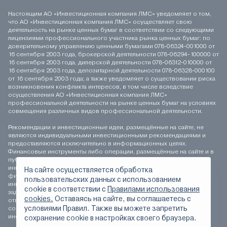
Настоящим АО «Инвестиционная компания ЛМС» уведомляет о том,
что АО «Инвестиционная компания ЛМС» осуществляет свою
деятельность на рынке ценных бумаг в соответствии со следующими
лицензиями профессионального участника рынка ценных бумаг: по
доверительному управлению ценными бумагами 078-06324-001000 от
16 сентября 2003 года, брокерской деятельности 078-06294-100000 от
16 сентября 2003 года, дилерской деятельности 078-06312-010000 от
16 сентября 2003 года, депозитарной деятельности 078-06328-000100
от 16 сентября 2003 года; а также уведомляет о существовании риска
возникновения конфликта интересов, в том числе вследствие
осуществления АО «Инвестиционная компания ЛМС»
профессиональной деятельности на рынке ценных бумаг на условиях
совмещения различных видов профессиональной деятельности.
Рекомендации и инвестиционные идеи, размещённые на сайте, не
являются индивидуальными инвестиционными рекомендациями и
предоставляются исключительно в информационных целях.
Финансовые инструменты либо операции, размещённые на сайте и в
публикуемых материалах, могут не соответствовать вашему
инвестиционному профилю. Определение соответствия
На сайте осуществляется обработка
финансового инструмента либо операции инвестиционным целям,
пользовательских данных с использованием
инвестиционному горизонту и толерантности к риску является
сookie в соответствии с
Правилами использования
задачей инвестора. АО «Инвестиционная компания ЛМС» не несёт
cookies.
Оставаясь на сайте, вы соглашаетесь с
ответственности за возможные убытки инвестора в случае
условиями Правил. Также вы можете запретить
совершения операций, либо инвестирования в финансовые
инструменты, упомянутые на сайте и в публикуемых материалах.
сохранение сookie в настройках своего браузера.