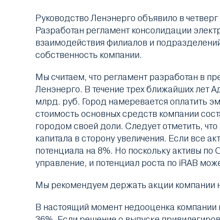
Руководство Ленэнерго объявило в четверг 
Разработан регламент консолидации электр
взаимодействия филиалов и подразделений 
собственность компании.
Мы считаем, что регламент разработан в п
Ленэнерго. В течение трех ближайших лет 
млрд. руб. Город намеревается оплатить 
стоимость основных средств компании сост
городом своей доли. Следует отметить, чт
капитала в сторону увеличения. Если все ак
потенциала на 8%. Но поскольку активы по 
управление, и потенциал роста по iRAB мож
Мы рекомендуем держать акции компании 
В настоящий момент недооценка компании п
36%. Если решение о выпуске привилегирова