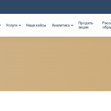
энерго
Продать
Расс
Услуги
Наши кейсы
Аналитика
акции
обр