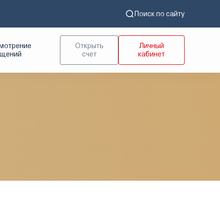
Поиск по сайту
мотрение
Открыть
Личный
ащений
счет
кабинет