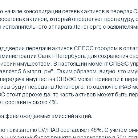
о начале консолидации сетевых активов в передах 
осетевых активов, который определяет процедуру, с
исполнительного аппарата Ленэнерго с заявителями
реддверии передачи активов СПБЭС городом в опла
Администрации Санкт-Петербурга для сохранения св
эмиссии имуществом. В настоящий момент СПБЭС упр
авляет 5,6 млрд. руб. Таким образом, видно, что и
о передача имущества СПбЭС может привести к пер
тивы будут переданы Ленэнерго, то оценочно iRAB мо
ОС стоит дороже дэ, то часть активов может быть п
ет составить около 4%.
на фоне ожидаемых эмиссий акций.
о показателю EV/iRAB составляет 46%. С учетом эми
нных акций будет принято и реализовано в 2011 году