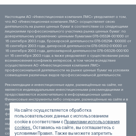
Настоящим АО «Инвестиционная компания ЛМС» уведомляет о том,
что АО «Инвестиционная компания ЛМС» осуществляет свою
деятельность на рынке ценных бумаг в соответствии со следующими
лицензиями профессионального участника рынка ценных бумаг: по
доверительному управлению ценными бумагами 078-06324-001000 от
16 сентября 2003 года, брокерской деятельности 078-06294-100000 от
16 сентября 2003 года, дилерской деятельности 078-06312-010000 от
16 сентября 2003 года, депозитарной деятельности 078-06328-000100
от 16 сентября 2003 года; а также уведомляет о существовании риска
возникновения конфликта интересов, в том числе вследствие
осуществления АО «Инвестиционная компания ЛМС»
профессиональной деятельности на рынке ценных бумаг на условиях
совмещения различных видов профессиональной деятельности.
Рекомендации и инвестиционные идеи, размещённые на сайте, не
являются индивидуальными инвестиционными рекомендациями и
предоставляются исключительно в информационных целях.
Финансовые инструменты либо операции, размещённые на сайте и в
публикуемых материалах, могут не соответствовать вашему
инвестиционному профилю. Определение соответствия
На сайте осуществляется обработка
финансового инструмента либо операции инвестиционным целям,
пользовательских данных с использованием
инвестиционному горизонту и толерантности к риску является
сookie в соответствии с
Правилами использования
задачей инвестора. АО «Инвестиционная компания ЛМС» не несёт
cookies.
Оставаясь на сайте, вы соглашаетесь с
ответственности за возможные убытки инвестора в случае
условиями Правил. Также вы можете запретить
совершения операций, либо инвестирования в финансовые