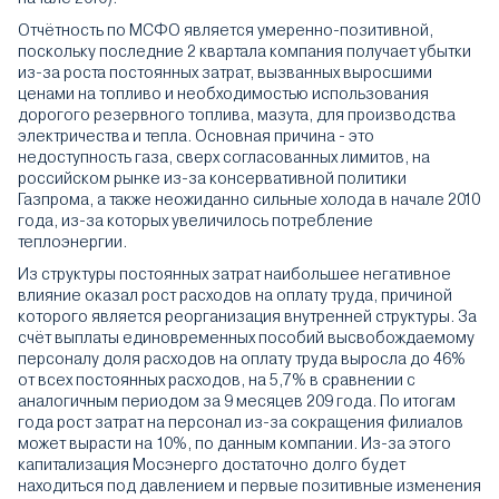
Отчётность по МСФО является умеренно-позитивной,
поскольку последние 2 квартала компания получает убытки
из-за роста постоянных затрат, вызванных выросшими
ценами на топливо и необходимостью использования
дорогого резервного топлива, мазута, для производства
электричества и тепла. Основная причина - это
недоступность газа, сверх согласованных лимитов, на
российском рынке из-за консервативной политики
Газпрома, а также неожиданно сильные холода в начале 2010
года, из-за которых увеличилось потребление
теплоэнергии.
Из структуры постоянных затрат наибольшее негативное
влияние оказал рост расходов на оплату труда, причиной
которого является реорганизация внутренней структуры. За
счёт выплаты единовременных пособий высвобождаемому
персоналу доля расходов на оплату труда выросла до 46%
от всех постоянных расходов, на 5,7% в сравнении с
аналогичным периодом за 9 месяцев 209 года. По итогам
года рост затрат на персонал из-за сокращения филиалов
может вырасти на 10%, по данным компании. Из-за этого
капитализация Мосэнерго достаточно долго будет
находиться под давлением и первые позитивные изменения