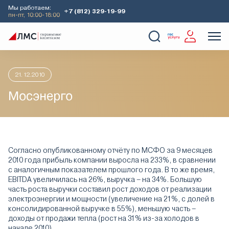
Мы работаем:
+7 (812) 329-19-99
пн-пт, 10:00-18:00
Главная
Аналитика
Идеи дня
Мосэнерго
О Компании
Услуги
Наши кейсы
Аналитика
21.12.2010
Мосэнерго
Согласно опубликованному отчёту по МСФО за 9 месяцев
2010 года прибыль компании выросла на 233%, в сравнении
с аналогичным показателем прошлого года. В то же время,
EBITDA увеличилась на 26%, выручка – на 34%. Большую
часть роста выручки составил рост доходов от реализации
электроэнергии и мощности (увеличение на 21%, с долей в
консолидированной выручке в 55%), меньшую часть –
доходы от продажи тепла (рост на 31% из-за холодов в
начале 2010).