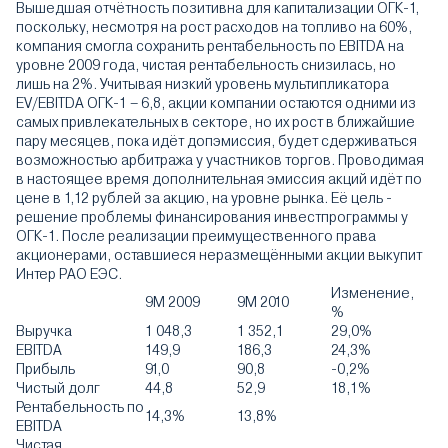
Вышедшая отчётность позитивна для капитализации ОГК-1,
поскольку, несмотря на рост расходов на топливо на 60%,
компания смогла сохранить рентабельность по EBITDA на
уровне 2009 года, чистая рентабельность снизилась, но
лишь на 2%. Учитывая низкий уровень мультипликатора
EV/EBITDA ОГК-1 – 6,8, акции компании остаются одними из
самых привлекательных в секторе, но их рост в ближайшие
пару месяцев, пока идёт допэмиссия, будет сдерживаться
возможностью арбитража у участников торгов. Проводимая
в настоящее время дополнительная эмиссия акций идёт по
цене в 1,12 рублей за акцию, на уровне рынка. Её цель -
решение проблемы финансирования инвестпрограммы у
ОГК-1. После реализации преимущественного права
акционерами, оставшиеся неразмещёнными акции выкупит
Интер РАО ЕЭС.
Изменение,
9М 2009
9М 2010
%
Выручка
1 048,3
1 352,1
29,0%
EBITDA
149,9
186,3
24,3%
Прибыль
91,0
90,8
-0,2%
Чистый долг
44,8
52,9
18,1%
Рентабельность по
14,3%
13,8%
EBITDA
Чистая