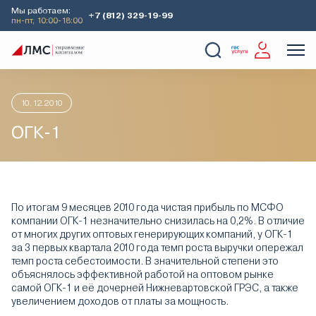
Мы работаем:
+7 (812) 329-19-99
пн-пт, 10:00-18:00
Главная
Аналитика
Идеи дня
ОГК-1
О Компании
Услуги
Наши кейсы
Аналитика
10.12.2010
ОГК-1
По итогам 9 месяцев 2010 года чистая прибыль по МСФО
компании ОГК-1 незначительно снизилась на 0,2%. В отличие
от многих других оптовых генерирующих компаний, у ОГК-1
за 3 первых квартала 2010 года темп роста выручки опережал
темп роста себестоимости. В значительной степени это
объяснялось эффективной работой на оптовом рынке
самой ОГК-1 и её дочерней Нижневартовской ГРЭС, а также
увеличением доходов от платы за мощность.