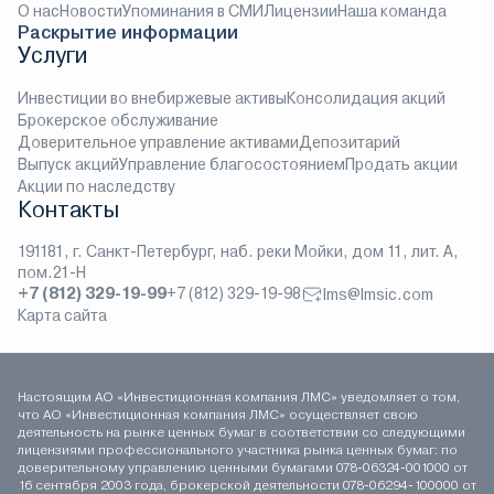
О нас
Новости
Упоминания в СМИ
Лицензии
Наша команда
Раскрытие информации
Услуги
Инвестиции во внебиржевые активы
Консолидация акций
Брокерское обслуживание
Доверительное управление активами
Депозитарий
Выпуск акций
Управление благосостоянием
Продать акции
Акции по наследству
Контакты
191181, г. Санкт-Петербург, наб. реки Мойки, дом 11, лит. А,
пом.21-Н
+7 (812) 329-19-99
+7 (812) 329-19-98
lms@lmsic.com
Карта сайта
Настоящим АО «Инвестиционная компания ЛМС» уведомляет о том,
что АО «Инвестиционная компания ЛМС» осуществляет свою
деятельность на рынке ценных бумаг в соответствии со следующими
лицензиями профессионального участника рынка ценных бумаг: по
доверительному управлению ценными бумагами 078-06324-001000 от
16 сентября 2003 года, брокерской деятельности 078-06294-100000 от