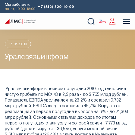
Мы работаем:
+7 (812) 329-19-99
пн-пт, 10:00-18:00
Главная
Аналитика
Идеи дня
Уралсвязьинформ
О Компании
Услуги
Наши кейсы
Аналитика
15.09.2010
Уралсвязьинформ
Уралсвязьинформ в первом полугодии 2010 года увеличил
чистую прибыль по МСФО в 2,3 раза - до 3,765 млрд рублей.
Показатель EBITDA увеличился на 23,2% и составил 9,732
млрд рублей, EBITDA margin составила 45,7%. Выручка от
реализации за первое полугодие выросла на 6% - до 21,308
млрд рублей. Основными статьями доходов по итогам
первого полугодия стали услуги сотовой связи - 7,773 млрд
рублей (доля в выручке - 36,5%), услуги местной связи -
5,618 млрд рублей (26,4%), услуги доступа в Интернет и