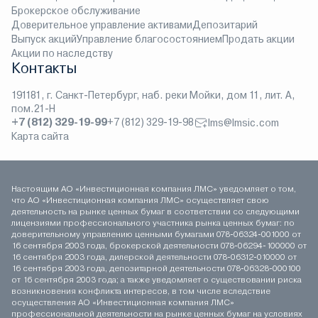
Брокерское обслуживание
Доверительное управление активами
Депозитарий
Выпуск акций
Управление благосостоянием
Продать акции
Акции по наследству
Контакты
191181, г. Санкт-Петербург, наб. реки Мойки, дом 11, лит. А,
пом.21-Н
+7 (812) 329-19-99
+7 (812) 329-19-98
lms@lmsic.com
Карта сайта
Настоящим АО «Инвестиционная компания ЛМС» уведомляет о том,
что АО «Инвестиционная компания ЛМС» осуществляет свою
деятельность на рынке ценных бумаг в соответствии со следующими
лицензиями профессионального участника рынка ценных бумаг: по
доверительному управлению ценными бумагами 078-06324-001000 от
16 сентября 2003 года, брокерской деятельности 078-06294-100000 от
16 сентября 2003 года, дилерской деятельности 078-06312-010000 от
16 сентября 2003 года, депозитарной деятельности 078-06328-000100
от 16 сентября 2003 года; а также уведомляет о существовании риска
возникновения конфликта интересов, в том числе вследствие
осуществления АО «Инвестиционная компания ЛМС»
профессиональной деятельности на рынке ценных бумаг на условиях