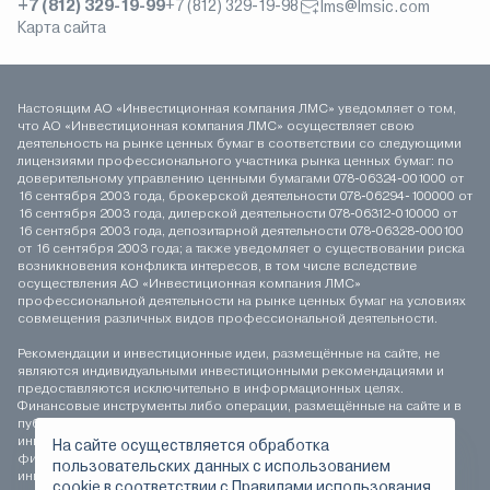
+7 (812) 329-19-99
+7 (812) 329-19-98
lms@lmsic.com
Карта сайта
Настоящим АО «Инвестиционная компания ЛМС» уведомляет о том,
что АО «Инвестиционная компания ЛМС» осуществляет свою
деятельность на рынке ценных бумаг в соответствии со следующими
лицензиями профессионального участника рынка ценных бумаг: по
доверительному управлению ценными бумагами 078-06324-001000 от
16 сентября 2003 года, брокерской деятельности 078-06294-100000 от
16 сентября 2003 года, дилерской деятельности 078-06312-010000 от
16 сентября 2003 года, депозитарной деятельности 078-06328-000100
от 16 сентября 2003 года; а также уведомляет о существовании риска
возникновения конфликта интересов, в том числе вследствие
осуществления АО «Инвестиционная компания ЛМС»
профессиональной деятельности на рынке ценных бумаг на условиях
совмещения различных видов профессиональной деятельности.
Рекомендации и инвестиционные идеи, размещённые на сайте, не
являются индивидуальными инвестиционными рекомендациями и
предоставляются исключительно в информационных целях.
Финансовые инструменты либо операции, размещённые на сайте и в
публикуемых материалах, могут не соответствовать вашему
инвестиционному профилю. Определение соответствия
На сайте осуществляется обработка
финансового инструмента либо операции инвестиционным целям,
пользовательских данных с использованием
инвестиционному горизонту и толерантности к риску является
сookie в соответствии с
Правилами использования