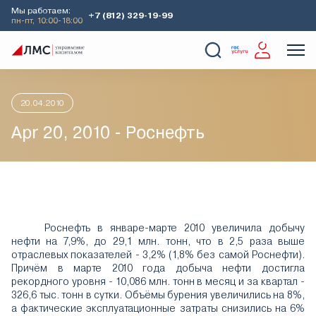
Мы работаем:
+7 (812) 329-19-99
пн-пт, 10:00-18:00
Главная
Аналитика
Идеи дня
Apr 20, 2010 - Роснефть
О Компании
Услуги
Наши кейсы
Аналитика
20.04.2010
Apr 20, 2010 - Роснефть
Роснефть в январе-марте 2010 увеличила добычу
нефти на 7,9%, до 29,1 млн. тонн, что в 2,5 раза выше
отраслевых показателей - 3,2% (1,8% без самой Роснефти).
Причём в марте 2010 года добыча нефти достигла
рекордного уровня - 10,086 млн. тонн в месяц и за квартал -
326,6 тыс. тонн в сутки. Объёмы бурения увеличились на 8%,
а фактические эксплуатационные затраты снизились на 6%