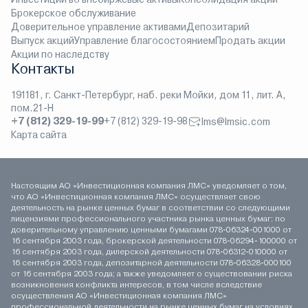
Брокерское обслуживание
Доверительное управление активами
Депозитарий
Выпуск акций
Управление благосостоянием
Продать акции
Акции по наследству
Контакты
191181, г. Санкт-Петербург, наб. реки Мойки, дом 11, лит. А,
пом.21-Н
+7 (812) 329-19-99
+7 (812) 329-19-98
lms@lmsic.com
Карта сайта
Настоящим АО «Инвестиционная компания ЛМС» уведомляет о том,
что АО «Инвестиционная компания ЛМС» осуществляет свою
деятельность на рынке ценных бумаг в соответствии со следующими
лицензиями профессионального участника рынка ценных бумаг: по
доверительному управлению ценными бумагами 078-06324-001000 от
16 сентября 2003 года, брокерской деятельности 078-06294-100000 от
16 сентября 2003 года, дилерской деятельности 078-06312-010000 от
16 сентября 2003 года, депозитарной деятельности 078-06328-000100
от 16 сентября 2003 года; а также уведомляет о существовании риска
возникновения конфликта интересов, в том числе вследствие
осуществления АО «Инвестиционная компания ЛМС»
профессиональной деятельности на рынке ценных бумаг на условиях