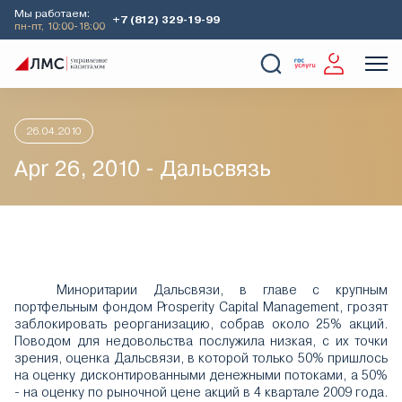
Мы работаем:
+7 (812) 329-19-99
пн-пт, 10:00-18:00
Главная
Аналитика
Идеи дня
Apr 26, 2010 - Дальсвязь
О Компании
Услуги
Наши кейсы
Аналитика
26.04.2010
Apr 26, 2010 - Дальсвязь
Миноритарии Дальсвязи, в главе с крупным
портфельным фондом Prosperity Capital Management, грозят
заблокировать реорганизацию, собрав около 25% акций.
Поводом для недовольства послужила низкая, с их точки
зрения, оценка Дальсвязи, в которой только 50% пришлось
на оценку дисконтированными денежными потоками, а 50%
- на оценку по рыночной цене акций в 4 квартале 2009 года.