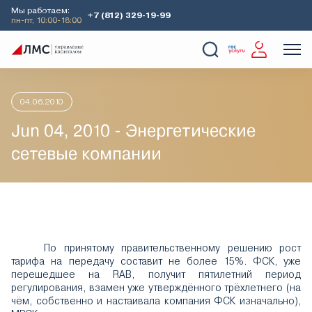
Мы работаем:
+7 (812) 329-19-99
пн-пт, 10:00-18:00
Главная
Аналитика
Идеи дня
Jun 04, 2010 - Энергетиче
О Компании
Услуги
Наши кейсы
Аналитика
04.06.2010
Jun 04, 2010 - Энергетические
сетевые компании
По принятому правительственному решению рост
тарифа на передачу составит не более 15%. ФСК, уже
перешедшее на RAB, получит пятилетний период
регулирования, взамен уже утверждённого трёхлетнего (на
чём, собственно и настаивала компания ФСК изначально),