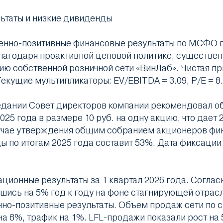
ьтаты и низкие дивиденды
енно-позитивные финансовые результаты по МСФО по
 благодаря проактивной ценовой политике, существе
тию собственной розничной сети «ВинЛаб». Чистая п
Текущие мультипликаторы: EV/EBITDA = 3.09, P/E = 8.9
аседании Совет директоров компании рекомендовал
25 года в размере 10 руб. на одну акцию, что дае
случае утверждения общим собранием акционеров фи
ы по итогам 2025 года составит 53%. Дата фиксации
ционные результаты за 1 квартал 2026 года. Согл
шись на 5% год к году на фоне стагнирующей отрасл
но-позитивные результаты. Объем продаж сети по 
на 8%, трафик на 1%. LFL-продажи показали рост на 