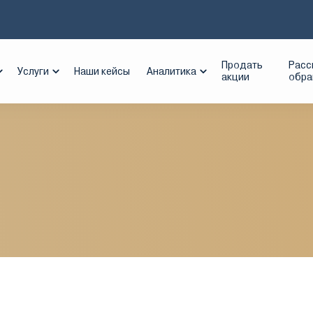
абев Групп
Продать
Расс
Услуги
Наши кейсы
Аналитика
акции
обр