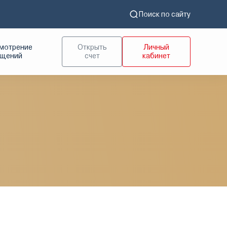
Поиск по сайту
мотрение
Открыть
Личный
ащений
счет
кабинет