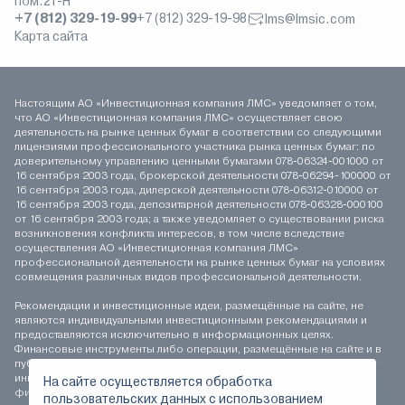
пом.21-Н
+7 (812) 329-19-99
+7 (812) 329-19-98
lms@lmsic.com
Карта сайта
Настоящим АО «Инвестиционная компания ЛМС» уведомляет о том,
что АО «Инвестиционная компания ЛМС» осуществляет свою
деятельность на рынке ценных бумаг в соответствии со следующими
лицензиями профессионального участника рынка ценных бумаг: по
доверительному управлению ценными бумагами 078-06324-001000 от
16 сентября 2003 года, брокерской деятельности 078-06294-100000 от
16 сентября 2003 года, дилерской деятельности 078-06312-010000 от
16 сентября 2003 года, депозитарной деятельности 078-06328-000100
от 16 сентября 2003 года; а также уведомляет о существовании риска
возникновения конфликта интересов, в том числе вследствие
осуществления АО «Инвестиционная компания ЛМС»
профессиональной деятельности на рынке ценных бумаг на условиях
совмещения различных видов профессиональной деятельности.
Рекомендации и инвестиционные идеи, размещённые на сайте, не
являются индивидуальными инвестиционными рекомендациями и
предоставляются исключительно в информационных целях.
Финансовые инструменты либо операции, размещённые на сайте и в
публикуемых материалах, могут не соответствовать вашему
инвестиционному профилю. Определение соответствия
На сайте осуществляется обработка
финансового инструмента либо операции инвестиционным целям,
пользовательских данных с использованием