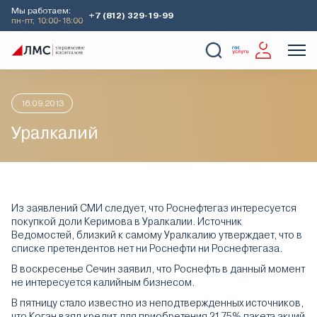
Мы работаем:
+7 (812) 329-19-99
пн-пт, 10:00-18:00
Главная
Аналитика
Идеи дня
Уралкалий
О Компании
Услуги
Наши кейсы
Аналитика
16.09.2013
Уралкалий
Из заявлений СМИ следует, что Роснефтегаз интересуется
покупкой доли Керимова в Уралкалии. Источник
Ведомостей, близкий к самому Уралкалию утверждает, что в
списке претендентов нет ни Роснефти ни Роснефтегаза.
В воскресенье Сечин заявил, что Роснефть в данный момент
не интересуется калийным бизнесом.
В пятницу стало известно из неподтвержденных источников,
что Коган взял кредит для приобретения 21,75% пакета акций