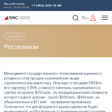
Мы работаем:
+7 (812) 329-19-99
пн-пт, 10:00-18:00
Главная
Аналитика
Идеи дня
Ростелеком
О Компании
Услуги
Наши кейсы
Аналитика
26.08.2013
Ростелеком
Менеджмент государственного телекоммуникационного
холдинга готов продать казначейские акции
стратегическому инвестору. Речь идёт о продаже РФПИ и
его партнёру 4,84% уставного капитала, оцениваемого в
сделке на уровне $250 млн., но текущая рыночная стоимость
которого вдвое дороже - около $500 млн. ($429 млн. за
обыкновенные и $71 млн. - за привилегированные).
Получается, что для фондового рынка сделка не будет
индикативной, но Ростелеком со временем может получить