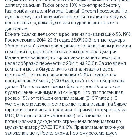
доплату за акции. Также около 10% может приобрести у
Газпромбанка (доля Marshall Capital) Onexim Прохорова. Но,
судя по тому, что Газпромбанк продавал акции по выкупу у
несогласных, сделка будет или на уровне рынка, или с
дисконтом.
Все эти сделки делаются в расчёте на приватизацию 56,19%
Ростелекома в 2014-2016 годах. 26.07.2013 топ-менеджеры
"Ростелекома" в ходе совещания по перспективам развития
компании под председательством премьера Дмитрия
Медведева заявили, что срок приватизации оператора
целесообразно перенести с 2014 г. на 2016 г. За это время
компания могла бы увеличить капитализацию перед
продажей. По плану приватизации в 2014 г. ожидается
поступление $7 млрд. (230,8 млрд руб.) с учетом продажи
доли в "Ростелекоме. Таким образом, весь Ростелеком
будет оценён минимум в $12.4 млрд., что даст потенциал
роста в 15% от текущей капитализации ($10,7 млрд.). С
учётом неопределённости в виде приватизации (на бирже
стратегическим инвесторам или напрямую конкурентам из
МТС, Мегафона или Вымпелкома), мы считаем, что
потенциальная доходность ограничена потенциалом по
мультипликатору EV/EBITDA в 6%. Приватизация также уже
заложена в цену Ростелекома. Поэтому рекомендуем