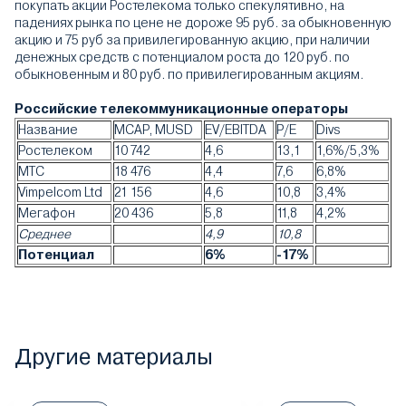
покупать акции Ростелекома только спекулятивно, на
падениях рынка по цене не дороже 95 руб. за обыкновенную
акцию и 75 руб за привилегированную акцию, при наличии
денежных средств с потенциалом роста до 120 руб. по
обыкновенным и 80 руб. по привилегированным акциям.
Российские телекоммуникационные операторы
Название
MCAP, MUSD
EV/EBITDA
P/E
Divs
Ростелеком
10 742
4,6
13,1
1,6%/5,3%
МТС
18 476
4,4
7,6
6,8%
Vimpelcom Ltd
21 156
4,6
10,8
3,4%
Мегафон
20 436
5,8
11,8
4,2%
Среднее
4,9
10,8
Потенциал
6%
-17%
Другие материалы