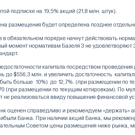
й подписке на 19,5% акций (21,8 млн. штук).
Цена размещения будет определена позднее отдель
ов в обязательном порядке начнут действовать норм
ный момент нормативам Базеля 3 не удовлетворяют 
андарт.
недостаточности капитала посредством проведения
 до $556,3 млн. и увеличить достаточность капитала
быть больше 10%) до 12,7%. (при размещении по т
,70 (при размещении по текущим котировкам). По му
т не реализоваться ввиду повышения финансовой ус
анк оценен справедливо и рекомендуем «держать» 
ибыли Банка. При наличии акций Банка, мы рекоменд
дательным Советом цены размещения ниже рынка, м