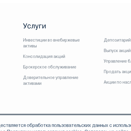
Услуги
Инвестиции во внебиржевые
Депозитарий
активы
Выпуск акций
Консолидация акций
Управление 
Брокерское обслуживание
Продать акц
Доверительное управление
Акции по нас
активами
ествляется обработка пользовательских данных с использ
ом, что АО «Инвестиционная компания ЛМС» осуществляет свою деятельно
 по доверительному управлению ценными бумагами 078-06324-001000 от 16