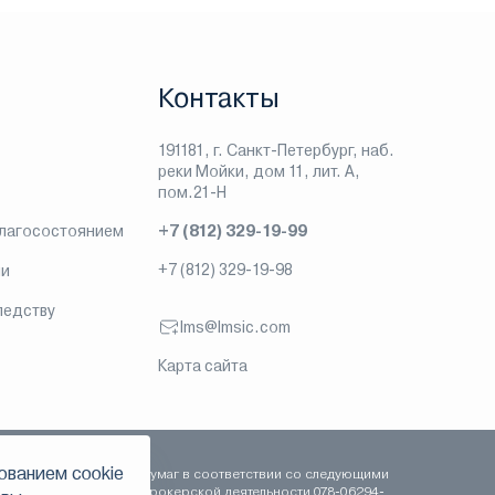
Контакты
191181, г. Санкт-Петербург, наб.
реки Мойки, дом 11, лит. А,
пом.21-Н
благосостоянием
+7 (812) 329-19-99
+7 (812) 329-19-98
ии
ледству
lms@lmsic.com
Карта сайта
ованием сookie
сть на рынке ценных бумаг в соответствии со следующими
 сентября 2003 года, брокерской деятельности 078-06294-