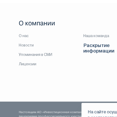
О компании
О нас
Наша команда
Раскрытие
Новости
информации
Упоминания в СМИ
Лицензии
На сайте осущ
Настоящим АО «Инвестиционная компания ЛМС» уведомляет о т
лицензиями профессионального участника рынка ценных бумаг: