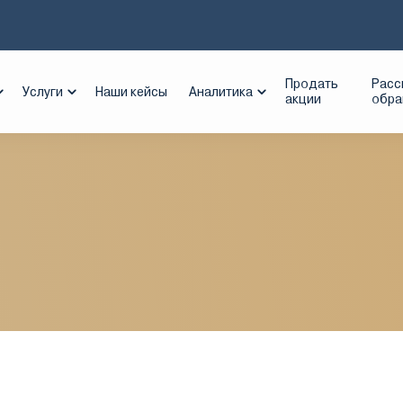
ос-Банк
Продать
Расс
Услуги
Наши кейсы
Аналитика
акции
обр