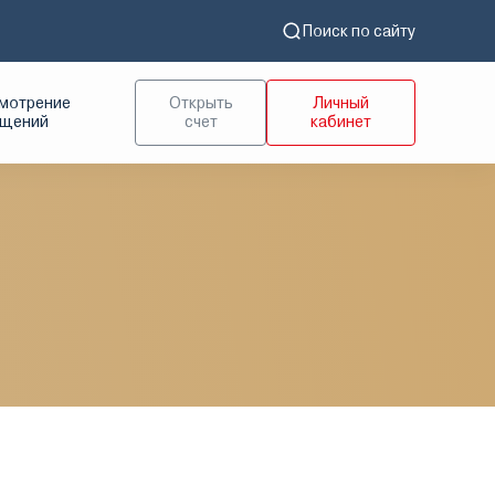
Поиск по сайту
мотрение
Открыть
Личный
ащений
счет
кабинет