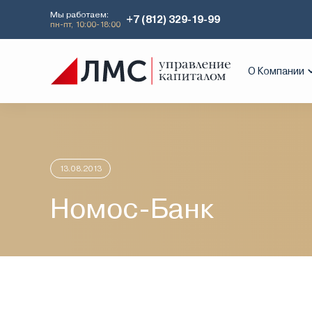
Мы работаем:
+7 (812) 329-19-99
пн-пт, 10:00-18:00
Главная
Аналитика
Идеи дня
Ном
О Компании
13.08.2013
Номос-Банк