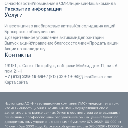
О нас
Новости
Упоминания в СМИ
Лицензии
Наша команда
Раскрытие информации
Услуги
Инвестиции во внебиржевые активы
Консолидация акций
Брокерское обслуживание
Доверительное управление активами
Депозитарий
Выпуск акций
Управление благосостоянием
Продать акции
Акции по наследству
Контакты
191181, г. Санкт-Петербург, наб. реки Мойки, дом 11, лит. А,
пом.21-Н
+7 (812) 329-19-99
+7 (812) 329-19-98
lms@lmsic.com
Карта сайта
Настоящим АО «Инвестиционная компания ЛМС» уведомляет о том,
что АО «Инвестиционная компания ЛМС» осуществляет свою
деятельность на рынке ценных бумаг в соответствии со следующими
лицензиями профессионального участника рынка ценных бумаг: по
доверительному управлению ценными бумагами 078-06324-001000 от
16 сентября 2003 года, брокерской деятельности 078-06294-100000 от