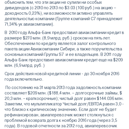
объяснить тем, что эти акции не сулили ни особых
дивидендов (с 2010 по 2013 по $3.03 (100 руб.) на акцию –
доходность 0,23%), ни возможности активно управлять
деятельностью компании (Группе компаний С7 принадлежит
71,34% ук авиакомпании).
В 2010 году Альфа-Банк предоставил авиакомпании кредит в
размере $270 млн. (8,9 млрд. руб.) сроком на пять лет.
Обеспечением по кредиту является залог контрольного
пакета акции Авиакомпании Сибири, а также поручительства
основных компаний Группы S7 и ее владельцев. В 2011 году
Альфа-Банк предоставил авиакомпании кредит еще на $209
млн. (6,9 млрд. руб. )
Срок действия новой кредитной линии - до 30 ноября 2016
года включительно.
По состоянию на 31 марта 2013 года задолжность компании
составляет $209 млн. ($188,4 млн. – долгосрочные займы, $
20,3 млн. – краткосрочные); чистый долг равен $144.036 млн.
Заметим, что мультипликатор Чистый долг/EBITDA равен 3,0 -
что близко к критическому значению. Если долг не будет
рефинансирован, авиаперевозчик может столкнуться с
проблемой возврата долга к ноябрю 2016 года (через 3,5
года). В годовой отчетности за 2012 год, авиаперевозчик