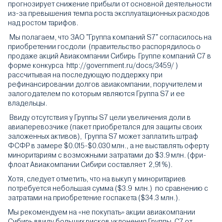
прогнозирует снижение прибыли от основной деятельности
из-за превышения темпа роста эксплуатационных расходов
над ростом тарифов.
Мы полагаем, что ЗАО "Группа компаний S7" согласилось на
приобретении госдоли (правительство распорядилось о
продаже акций Авиакомпании Сибирь Группе компаний С7 в
форме конкурса
http://government.ru/docs/3459/
)
рассчитывая на последующую поддержку при
рефинансировании долгов авиакомпании, поручителем и
залогодателем по которым являются Группа S7 и ее
владельцы.
Ввиду отсутствия у Группы S7 цели увеличения доли в
авиаперевозчике (пакет приобретался для защиты своих
заложенных активов), Группа S7 может заплатить штраф
ФСФР в замере $0.015-$0.030 млн., а не выставлять оферту
миноритариям с возможными затратами до $3.9 млн. (фри-
флоат Авиакомпании Сибири составляет 2,91%).
Хотя, следует отметить, что на выкуп у миноритариев
потребуется небольшая сумма ($3.9 млн.) по сравнению с
затратами на приобретение госпакета ($34.3 млн.).
Мы рекомендуем на «не покупать» акции авиакомпании
Сибирь ввиду больших рисков уклонения Группы С7 от