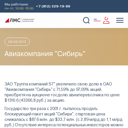
Мы работаем:
+7 (812) 329-19-99
пн-пт, 10:00-18:00
Главная
Аналитика
Идеи дня
Авиакомпания "Сибирь"
О Компании
Услуги
Наши кейсы
Аналитика
08.08.2013
Авиакомпания "Сибирь"
ЗАО "Группа компаний S7" увеличило свою долю в ОАО
"Авиакомпания "Сибирь" с 71,59% до 97,09% акций,
приобретя на аукционе госдолю авиаперевозчика по цене
$1316.6 (43366,8 руб.) за акцию.
Государство три раза с 2001 г. пыталось продать
блокирующий пакет акций "Сибири", стартовая цена
снижалась с $87.6 млн. до $33,7 млн. (с 2,89 млрд до 1,1 млрд
руб.) Отсутствие интереса потенциальных инвесторов можно