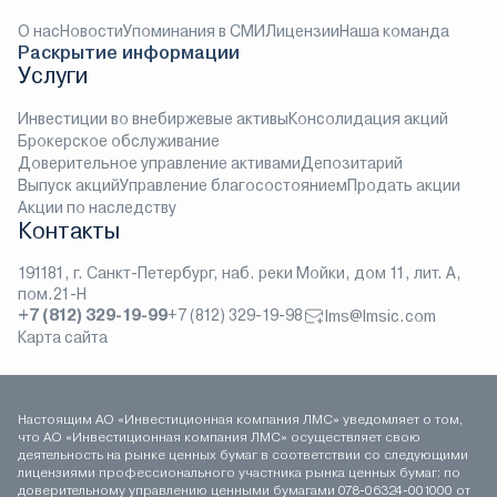
О нас
Новости
Упоминания в СМИ
Лицензии
Наша команда
Раскрытие информации
Услуги
Инвестиции во внебиржевые активы
Консолидация акций
Брокерское обслуживание
Доверительное управление активами
Депозитарий
Выпуск акций
Управление благосостоянием
Продать акции
Акции по наследству
Контакты
191181, г. Санкт-Петербург, наб. реки Мойки, дом 11, лит. А,
пом.21-Н
+7 (812) 329-19-99
+7 (812) 329-19-98
lms@lmsic.com
Карта сайта
Настоящим АО «Инвестиционная компания ЛМС» уведомляет о том,
что АО «Инвестиционная компания ЛМС» осуществляет свою
деятельность на рынке ценных бумаг в соответствии со следующими
лицензиями профессионального участника рынка ценных бумаг: по
доверительному управлению ценными бумагами 078-06324-001000 от