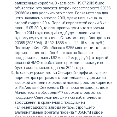
заложенные корабли. В частности, 19.07.2013 было
объявлено, что заложен второй корвет проекта 20385
(20380М) для российского флота. Резка металла для
него началась в апреле 2013, сдача назначена на
второй квартал 2014. Первый корвет этой серии был
сдан 16.05.2013, то есть практически в то же время.
После 2014 года каждый год будет сдаваться по
одному судну этого типа. Стоимость корабля проекта
20385 (20380М) - $432-$555 млн. (14-18 млрд. руб.).
Поэтому займа Сбербанка в $255 млн. хватит только на
строительство кораблей, так как на балансе
предприятия - лишь $62 млн. (2 млрд. руб.), а первый
сданный ВМФ корабль ещё проходит приёмку и не
будет окончательно сдан до 2014 года.
По словам руководства Северной верфи есть риски
пересмотра программы строительства судов из-за
высокой степени готовности новых проектов корветов
от КБ Алмаз и Северного КБ, а также недовольством
Министерства обороны РФ высокой стоимостью
продукции Северной верфи из-за избыточности
вооружения, в сравнении с продукцией
калининградского завода Янтарь, строящего
альтернативные фрегаты проекта 11356Р/М вдвое