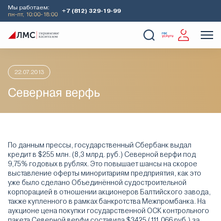
Мы работаем:
+7 (812) 329-19-99
пн-пт, 10:00-18:00
Главная
Аналитика
Идеи дня
Северная верфь
О Компании
Услуги
Наши кейсы
Аналитика
22.07.2013
Северная верфь
По данным прессы, государственный Сбербанк выдал
кредит в $255 млн. (8,3 млрд. руб.) Северной верфи под
9,75% годовых в рублях. Это повышает шансы на скорое
выставление оферты миноритариям предприятия, как это
уже было сделано Объединённой судостроительной
корпорацией в отношении акционеров Балтийского завода,
также купленного в рамках банкротства Межпромбанка. На
аукционе цена покупки государственной ОСК контрольного
пакета Северной верфи составила $3425 (111 066 руб.) за