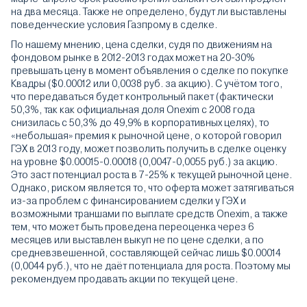
на два месяца. Также не определено, будут ли выставлены
поведенческие условия Газпрому в сделке.
По нашему мнению, цена сделки, судя по движениям на
фондовом рынке в 2012-2013 годах может на 20-30%
превышать цену в момент объявления о сделке по покупке
Квадры ($0.00012 или 0,0038 руб. за акцию). С учётом того,
что передаваться будет контрольный пакет (фактически
50,3%, так как официальная доля Onexim с 2008 года
снизилась с 50,3% до 49,9% в корпоративных целях), то
«небольшая» премия к рыночной цене, о которой говорил
ГЭХ в 2013 году, может позволить получить в сделке оценку
на уровне $0.00015-0.00018 (0,0047-0,0055 руб.) за акцию.
Это заст потенциал роста в 7-25% к текущей рыночной цене.
Однако, риском является то, что оферта может затягиваться
из-за проблем с финансированием сделки у ГЭХ и
возможными траншами по выплате средств Onexim, а также
тем, что может быть проведена переоценка через 6
месяцев или выставлен выкуп не по цене сделки, а по
средневзвешенной, составляющей сейчас лишь $0.00014
(0,0044 руб.), что не даёт потенциала для роста. Поэтому мы
рекомендуем продавать акции по текущей цене.