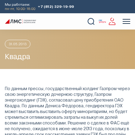
Мы работаем:
+7 (812) 329-19-99
пн-пт, 10:00-18:00
Главная
Аналитика
Идеи дня
Квадра
О Компании
Услуги
Наши кейсы
Аналитика
31.05.2013
Квадра
По данным прессы, государственный холдинг Газпром через
свою энергетическую дочернюю структуру, Газпром
энергохолдинг (ГЭХ), согласовал цену приобретения ОАО
Квадра. По данным Дениса Фёдорова, гендиректора ГЭХ
может выставить выставить оферту миноритариям, но будет
стремиться оптимизировать затраты на выкуп их долей
всеми законными способами. Решение о сделке в ФАС ещё
не получено, ожидается в июне-июле 2013 года, поскольку в
марте-апреле срок рассмотрения заявки ГЭХ был продлён