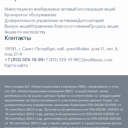
Инвестиции во внебиржевые активы
Консолидация акций
Брокерское обслуживание
Доверительное управление активами
Депозитарий
Выпуск акций
Управление благосостоянием
Продать акции
Акции по наследству
Контакты
191181, г. Санкт-Петербург, наб. реки Мойки, дом 11, лит. А,
пом.21-Н
+7 (812) 329-19-99
+7 (812) 329-19-98
lms@lmsic.com
Карта сайта
Настоящим АО «Инвестиционная компания ЛМС» уведомляет о том,
что АО «Инвестиционная компания ЛМС» осуществляет свою
деятельность на рынке ценных бумаг в соответствии со следующими
лицензиями профессионального участника рынка ценных бумаг: по
доверительному управлению ценными бумагами 078-06324-001000 от
16 сентября 2003 года, брокерской деятельности 078-06294-100000 от
16 сентября 2003 года, дилерской деятельности 078-06312-010000 от
16 сентября 2003 года, депозитарной деятельности 078-06328-000100
от 16 сентября 2003 года; а также уведомляет о существовании риска
возникновения конфликта интересов, в том числе вследствие