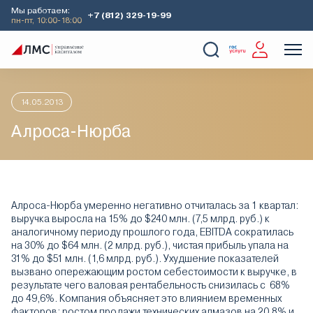
Мы работаем:
+7 (812) 329-19-99
пн-пт, 10:00-18:00
Главная
Аналитика
Идеи дня
Алроса-Нюрба
О Компании
Услуги
Наши кейсы
Аналитика
14.05.2013
Алроса-Нюрба
Алроса-Нюрба умеренно негативно отчиталась за 1 квартал:
выручка выросла на 15% до $240 млн. (7,5 млрд. руб.) к
аналогичному периоду прошлого года, EBITDA сократилась
на 30% до $64 млн. (2 млрд. руб.), чистая прибыль упала на
31% до $51 млн. (1,6 млрд. руб.). Ухудшение показателей
вызвано опережающим ростом себестоимости к выручке, в
результате чего валовая рентабельность снизилась с 68%
до 49,6%. Компания объясняет это влиянием временных
факторов: ростом продажи технических алмазов на 20,8% и