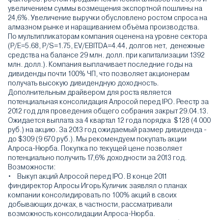
увеличением суммы возмещения экспортной пошлины на
24,6%. Увеличение выручки обусловлено ростом спроса на
алмазном рынке и наращиванием объёма производства.
По мультипликаторам компания оценена на уровне сектора
(P/E=5.68, P/S=1.75, EV/EBITDA=4.44, долгов нет, денежные
средства на балансе 29 млн. долл. при капитализации 1392
млн. долл.). Компания выплачивает последние годы на
дивиденды почти 100% ЧП, что позволяет акционерам
получать высокую дивидендную доходность.
Дополнительным драйвером для роста является
потенциальная консолидация Алросой перед IPO. Реестр за
2012 год для проведения общего собрания закрыт 29.04.13.
Ожидается выплата за 4 квартал 12 года порядка $128 (4 000
руб.) на акцию. За 2013 год ожидаемый размер дивиденда -
до $309 (9 670 руб.). Мы рекомендуем покупать акции
Алроса-Нюрба. Покупка по текущей цене позволяет
потенциально получить 17,6% доходности за 2013 год.
Возможности:
• Выкуп акций Алросой перед IPO. В конце 2011
финдиректор Алросы Игорь Куличик заявлял о планах
компании консолидировать по 100% акций в своих
добывающих дочках, в частности, рассматривали
возможность консолидации Алроса-Нюрба.